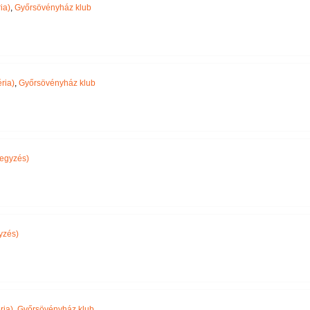
ia)
,
Győrsövényház klub
ria)
,
Győrsövényház klub
egyzés)
yzés)
ria)
,
Győrsövényház klub