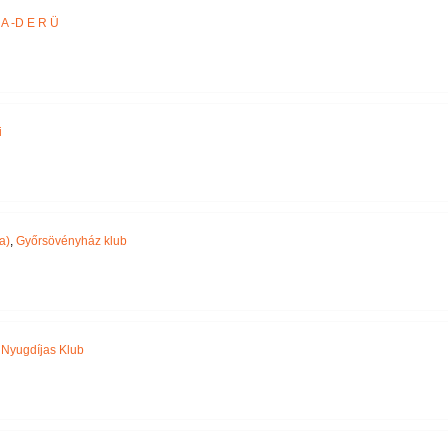
A -D E R Ü
i
a)
,
Győrsövényház klub
,
Nyugdíjas Klub