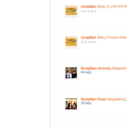
nyugdijas
(kép)
,
H U M O R R 
nyugdijas
(kép)
,
A humor híve
Nyugdijas farsang
(képgaléri
84 kép
Nyugdijas Expo
(képgaléria)
30 kép