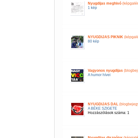
Nyugdijas meghivó
(képgalér
1 kép
NYUGDIJAS PIKNIK
(képgalé
80 kép
Vagyonos nyugdijas
(blogbej
A humor hívei
NYUGDIJAS DAL
(blogbejeg
A BÉKE SZIGETE
Hozzászólások száma: 1
Nyugdijas disznótor
(képgalé