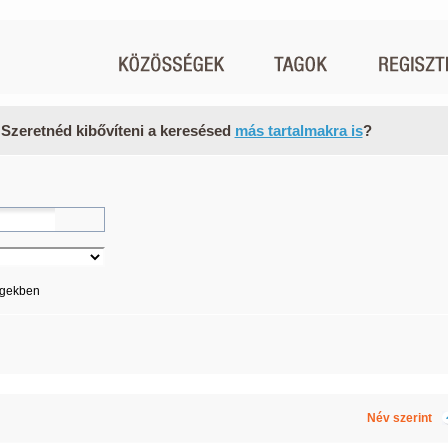
 Szeretnéd kibővíteni a keresésed
más tartalmakra is
?
égekben
Név szerint