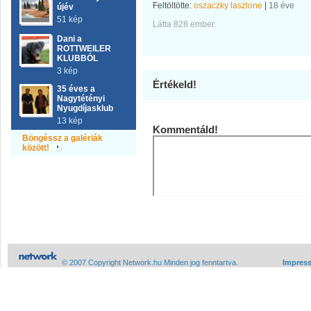
Feltöltötte:
oszaczky laszlone
|
18 éve
újév
51 kép
Látta 828 ember.
Dani a
ROTTWEILER
KLUBBÓL
3 kép
Értékeld!
35 éves a
Nagytétényi
Nyugdíjasklub
13 kép
Kommentáld!
Böngéssz a galériák
között!
© 2007 Copyright Network.hu Minden jog fenntartva.
Impres