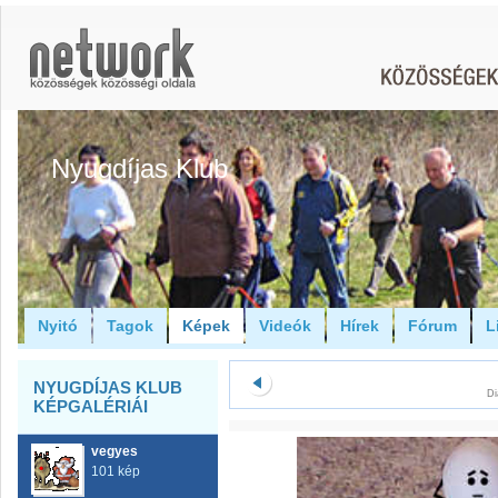
Nyugdíjas Klub
Nyitó
Tagok
Képek
Videók
Hírek
Fórum
L
NYUGDÍJAS KLUB
Di
KÉPGALÉRIÁI
vegyes
101 kép