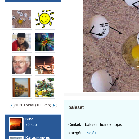
10/13
oldal (101 kép)
baleset
Kina
70 kép
Címkék:
baleset
homok
tojás
Kategória:
Saját
Karácsony és