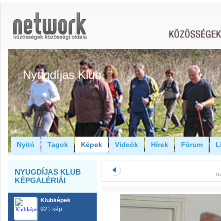
Nyugdíjas Klub
Nyitó
Tagok
Képek
Videók
Hírek
Fórum
L
NYUGDÍJAS KLUB
Di
KÉPGALÉRIÁI
Klubképek
921 kép