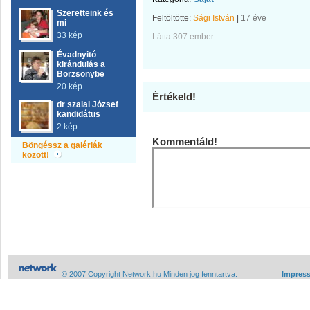
Szeretteink és
Feltöltötte:
Sági István
|
17 éve
mi
33 kép
Látta 307 ember.
Évadnyitó
kirándulás a
Börzsönybe
20 kép
Értékeld!
dr szalai József
kandidátus
2 kép
Kommentáld!
Böngéssz a galériák
között!
© 2007 Copyright Network.hu Minden jog fenntartva.
Impres