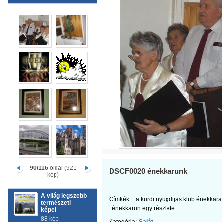
90/116
oldal (921
DSCF0020 énekkarunk
kép)
A világ legszebb
Címkék:
a kurdi nyugdijas klub énekkara
természeti
énekkarun egy részlete
képei
88 kép
Kategória:
Saját