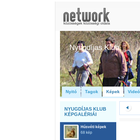
Nyugdíjas Klub
Nyitó
Tagok
Képek
Vide
NYUGDÍJAS KLUB
KÉPGALÉRIÁI
Húsvéti képek
68 kép