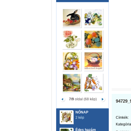
7/9
oldal (68 kép)
94729_
NŐNAP
2 kép
Címkék:
Kategória
Édes hazám