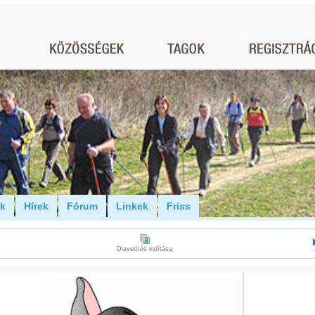
ók
Hírek
Fórum
Linkek
Friss
Diavetítés indítása