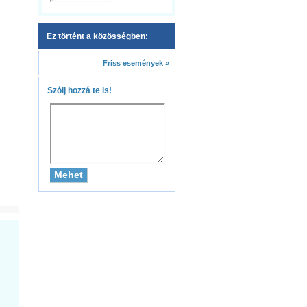
Ez történt a közösségben:
Friss események »
Szólj hozzá te is!