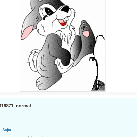
919871_normal
:
Saját