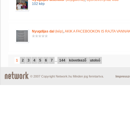
102 kép
Nyugdijas dal
(kép)
,
AKIK A FACEBOOKON IS RAJTA VANNA
1
2
3
4
5
6
7
...
144
következő
utolsó
© 2007 Copyright Network.hu Minden jog fenntartva.
Impress