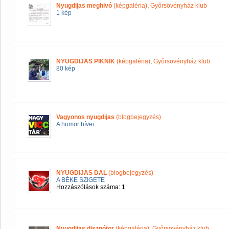
Nyugdijas meghivó
(képgaléria)
,
Győrsövényház klub
1 kép
NYUGDIJAS PIKNIK
(képgaléria)
,
Győrsövényház klub
80 kép
Vagyonos nyugdijas
(blogbejegyzés)
A humor hívei
NYUGDIJAS DAL
(blogbejegyzés)
A BÉKE SZIGETE
Hozzászólások száma: 1
Nyugdijas disznótor
(képgaléria)
,
Győrsövényház klub