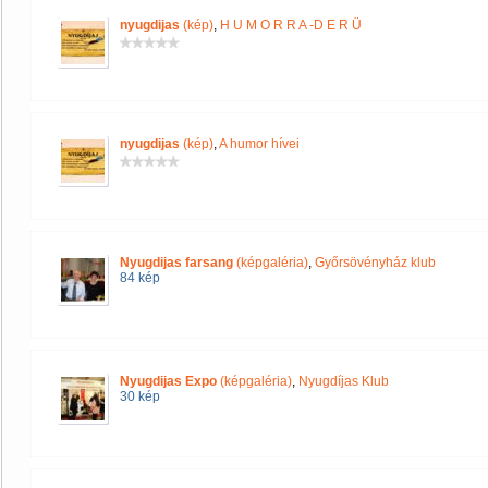
nyugdijas
(kép)
,
H U M O R R A -D E R Ü
nyugdijas
(kép)
,
A humor hívei
Nyugdijas farsang
(képgaléria)
,
Győrsövényház klub
84 kép
Nyugdijas Expo
(képgaléria)
,
Nyugdíjas Klub
30 kép