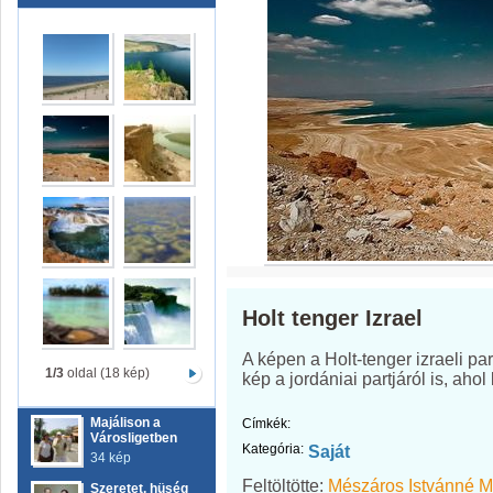
Holt tenger Izrael
A képen a Holt-tenger izraeli par
1/3
oldal (18 kép)
kép a jordániai partjáról is, aho
Majálison a
Címkék:
Városligetben
Kategória:
Saját
34 kép
Feltöltötte:
Mészáros Istvánné M
Szeretet, hüség