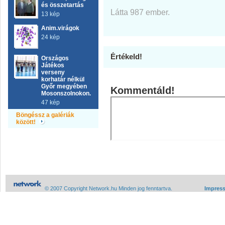
és összetartás
Látta 987 ember.
13 kép
Anim.virágok
24 kép
Értékeld!
Országos
Játékos
verseny
korhatár nélkül
Győr megyében
Kommentáld!
Mosonszolnokon.
47 kép
Böngéssz a galériák
között!
© 2007 Copyright Network.hu Minden jog fenntartva.
Impres