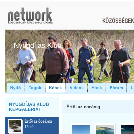
Nyugdíjas Klub
Nyitó
Tagok
Képek
Videók
Hírek
Fórum
L
NYUGDÍJAS KLUB
Értől az óceánig
KÉPGALÉRIÁI
Értől az óceánig
18 kép