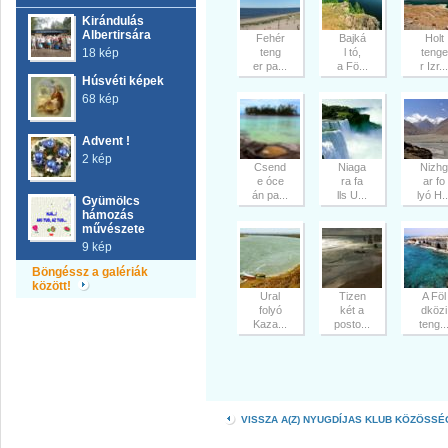
Kirándulás
Albertirsára
Fehér
Bajká
Holt
18 kép
teng
l tó,
tenge
er pa...
a Fö...
r Izr...
Húsvéti képek
68 kép
Advent !
2 kép
Csend
Niaga
Nizhg
e óce
ra fa
ar fo
án pa...
lls U...
lyó H..
Gyümölcs
hámozás
művészete
9 kép
Böngéssz a galériák
között!
Ural
Tizen
A Föl
folyó
két a
dközi
Kaza...
posto...
teng..
VISSZA A(Z) NYUGDÍJAS KLUB KÖZÖSS