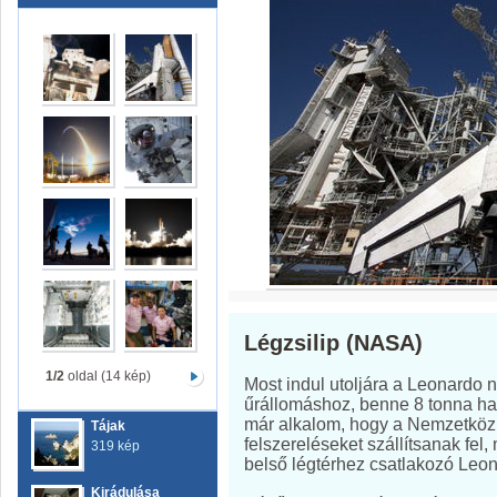
Légzsilip (NASA)
1/2
oldal (14 kép)
Most indul utoljára a Leonardo n
űrállomáshoz, benne 8 tonna h
már alkalom, hogy a Nemzetköz
Tájak
felszereléseket szállítsanak fel,
319 kép
belső légtérhez csatlakozó Leo
Kirádulása