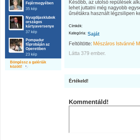
Később, az utolsó repülések alk
Fejérmegyében
lehet juttatni még nagyobb egys
35 kép
űrsétákra használt légzsilipen ke
Nyugdijasklubok
országos
Címkék:
kártyaversenye
37 kép
Kategória:
Saját
Pompadur
Feltöltötte:
Mészáros Istvánné M
főprobáján az
Operettben
Látta 379 ember.
23 kép
Böngéssz a galériák
között!
Értékeld!
Kommentáld!