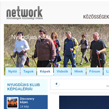
Nyugdíjas Klub
Nyitó
Tagok
Képek
Videók
Hírek
Fórum
L
NYUGDÍJAS KLUB
Di
KÉPGALÉRIÁI
Discovery
képei.
14 kép