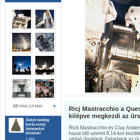
1/2
oldal (14 kép)
Ricj Mastracchio a Ques
kilépve megkezdi az űr
Áldott boldog
karácsonyi
Rick Mastracchio és Clay Anderso
ünnepeket
hazai idő szerint 8.14-kor kezd
kívánok!
utolsó űrsétáját. Feladatuk az 
1 kép