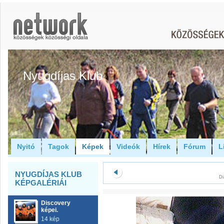
Nyugdíjas Klub
Nyitó
Tagok
Képek
Videók
Hírek
Fórum
L
NYUGDÍJAS KLUB
Di
KÉPGALÉRIÁI
Discovery
képei.
14 kép