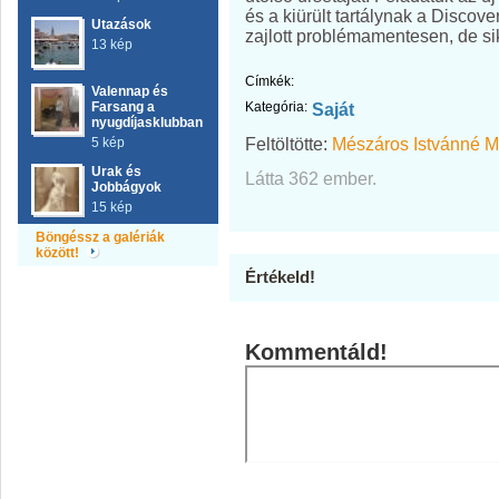
és a kiürült tartálynak a Discov
Utazások
zajlott problémamentesen, de si
13 kép
Címkék:
Valennap és
Farsang a
Kategória:
Saját
nyugdíjasklubban
Feltöltötte:
Mészáros Istvánné M
5 kép
Urak és
Látta 362 ember.
Jobbágyok
15 kép
Böngéssz a galériák
között!
Értékeld!
Kommentáld!