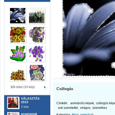
1/3
oldal (24 kép)
Csillogás
VÁLASZTÁS
2010
Címkék:
animációs képek
csillogós kép
5 kép
sok szeretettel
virágos
üzenethez
programok
Kategória:
Mozi, animáció