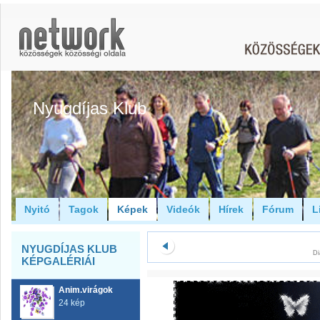
Nyugdíjas Klub
Nyitó
Tagok
Képek
Videók
Hírek
Fórum
L
NYUGDÍJAS KLUB
Di
KÉPGALÉRIÁI
Anim.virágok
24 kép