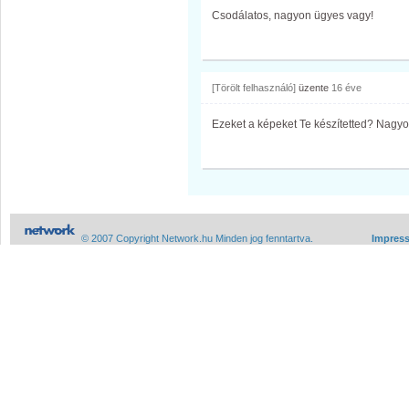
Csodálatos, nagyon ügyes vagy!
[Törölt felhasználó]
üzente
16 éve
Ezeket a képeket Te készítetted? Nagy
© 2007 Copyright Network.hu Minden jog fenntartva.
Impres