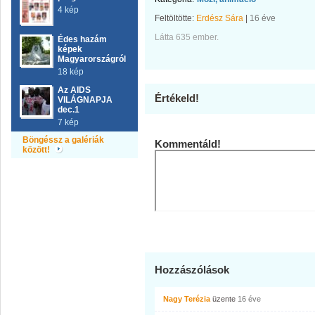
4 kép
Feltöltötte:
Erdész Sára
|
16 éve
Látta 635 ember.
Édes hazám
képek
Magyarországról
18 kép
Az AIDS
Értékeld!
VILÁGNAPJA
dec.1
7 kép
Böngéssz a galériák
Kommentáld!
között!
Hozzászólások
Nagy Terézia
üzente
16 éve