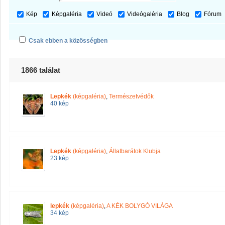
Kép
Képgaléria
Videó
Videógaléria
Blog
Fórum
Csak ebben a közösségben
1866 találat
Lepkék
(képgaléria)
,
Természetvédők
40 kép
Lepkék
(képgaléria)
,
Állatbarátok Klubja
23 kép
lepkék
(képgaléria)
,
A KÉK BOLYGÓ VILÁGA
34 kép