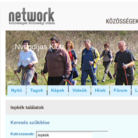
Nyugdíjas Klub
Nyitó
Tagok
Képek
Videók
Hírek
Fórum
L
lepkék találatok
Keresés szűkítése
Kulcsszavak: