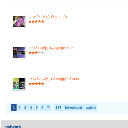
Lepkék
(kép)
,
Orchideák
lepkék
(kép)
,
Nyugdíjas Klub
Lepkék
(kép)
,
Bélyeggyűjtő klub
1
2
3
4
5
6
7
...
187
következő
utolsó