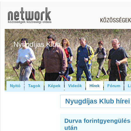
Nyugdíjas Klub
Nyitó
Tagok
Képek
Videók
Hírek
Fórum
L
Nyugdíjas Klub hírei
Durva forintgyengülés
után