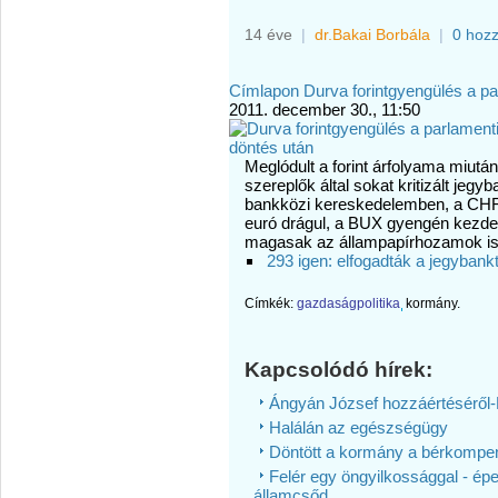
14 éve
|
dr.Bakai Borbála
|
0 hoz
Címlapon
Durva forintgyengülés a pa
2011. december 30., 11:50
Meglódult a forint árfolyama miut
szereplők által sokat kritizált jeg
bankközi kereskedelemben, a CHF á
euró drágul, a BUX gyengén kezdett,
magasak az állampapírhozamok is
293 igen: elfogadták a jegybank
Címkék:
gazdaságpolitika
kormány.
Kapcsolódó hírek:
Ángyán József hozzáértéséről-
Halálán az egészségügy
Döntött a kormány a bérkompenzá
Felér egy öngyilkossággal - é
államcsőd