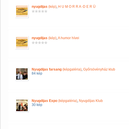
nyugdijas
(kép)
,
H U M O R R A -D E R Ü
nyugdijas
(kép)
,
A humor hívei
Nyugdijas farsang
(képgaléria)
,
Győrsövényház klub
84 kép
Nyugdijas Expo
(képgaléria)
,
Nyugdíjas Klub
30 kép