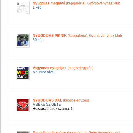
Nyugdijas meghivó
(képgaléria)
,
Győrsövényház klub
1 kép
NYUGDIJAS PIKNIK
(képgaléria)
,
Győrsövényház klub
80 kép
Vagyonos nyugdijas
(blogbejegyzés)
A humor hívei
NYUGDIJAS DAL
(blogbejegyzés)
A BÉKE SZIGETE
Hozzászólások száma: 1
Nyugdijas disznótor
(képgaléria)
,
Győrsövényház klub