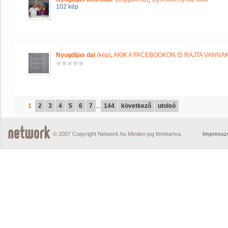
102 kép
Nyugdijas dal
(kép)
,
AKIK A FACEBOOKON IS RAJTA VANNA
1
2
3
4
5
6
7
...
144
következő
utolsó
© 2007 Copyright Network.hu Minden jog fenntartva.
Impress