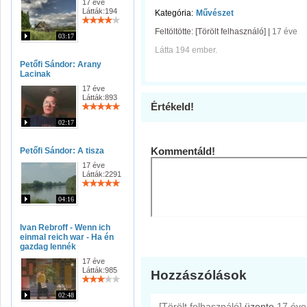
17 éve
Látták:194
Kategória:
Művészet
Feltöltötte:
[Törölt felhasználó]
|
17 éve
03:17
Látta 194 ember.
Petőfi Sándor: Arany
Lacinak
17 éve
Látták:893
Értékeld!
02:17
Kommentáld!
Petőfi Sándor: A tisza
17 éve
Látták:2291
04:16
Ivan Rebroff - Wenn ich
einmal reich war - Ha én
gazdag lennék
17 éve
Látták:985
Hozzászólások
02:48
[Törölt felhasználó]
üzente
17 éve