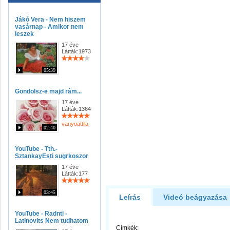
Jákó Vera - Nem hiszem
vasárnap - Amikor nem
leszek
17 éve
Látták:1973
05:39
Gondolsz-e majd rám...
17 éve
Látták:1364
vanyoattila
02:40
YouTube - Tth.-
SztankayEsti sugrkoszor
17 éve
Látták:177
03:45
Leírás
Videó beágyazása
YouTube - Radnti -
Latinovits Nem tudhatom
Címkék: