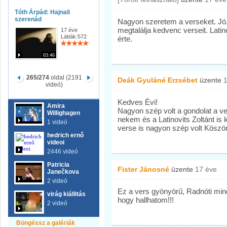
Tóth Árpád: Hajnali
szerenád
Nagyon szeretem a verseket. Jó, h
megtalálja kedvenc verseit. Lati
17 éve
Látták:572
érte.
03:46
265/274
oldal (2191
Deák Gyuláné Erzsébet
üzente
videó)
Kedves Évi!
Amira
Nagyon szép volt a gondolat a v
Willighagen
nekem és a Latinovits Zoltánt is
1 videó
verse is nagyon szép volt Kösz
hedrich ernő
videoi
2446 videó
Patricia
Fister Jánosné
üzente
17 éve
Janečkova
2 videó
Ez a vers gyönyörű, Radnóti min
virág kiállitás
hogy hallhatom!!!
2 videó
Böngéssz a galériák