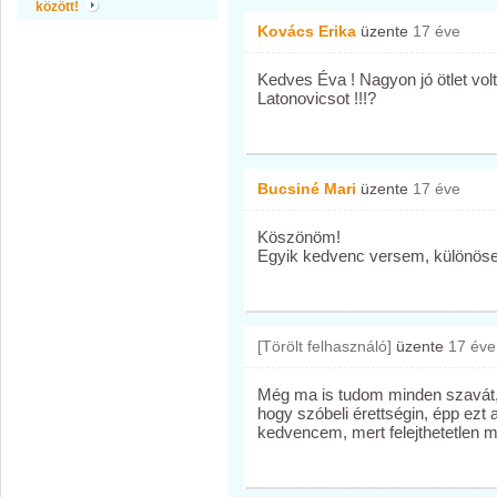
között!
Kovács Erika
üzente
17 éve
Kedves Éva ! Nagyon jó ötlet vo
Latonovicsot !!!?
Bucsiné Mari
üzente
17 éve
Köszönöm!
Egyik kedvenc versem, különöse
[Törölt felhasználó]
üzente
17 éve
Még ma is tudom minden szavát,
hogy szóbeli érettségin, épp ezt 
kedvencem, mert felejthetetlen