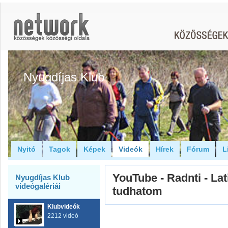
Nyugdíjas Klub
Nyitó
Tagok
Képek
Videók
Hírek
Fórum
L
YouTube - Radnti - La
Nyugdíjas Klub
videógalériái
tudhatom
Klubvideók
2212 videó