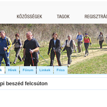
ók
Hírek
Fórum
Linkek
Friss
pi beszéd felcsúton