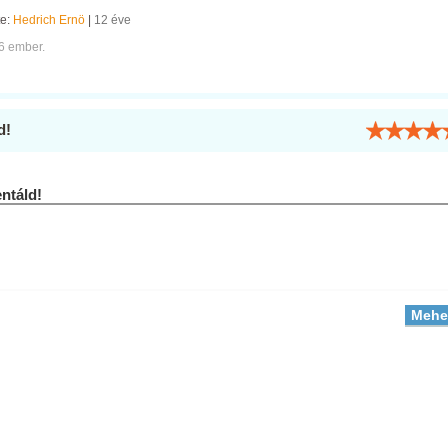
te:
Hedrich Ernö
|
12 éve
6 ember.
d!
táld!