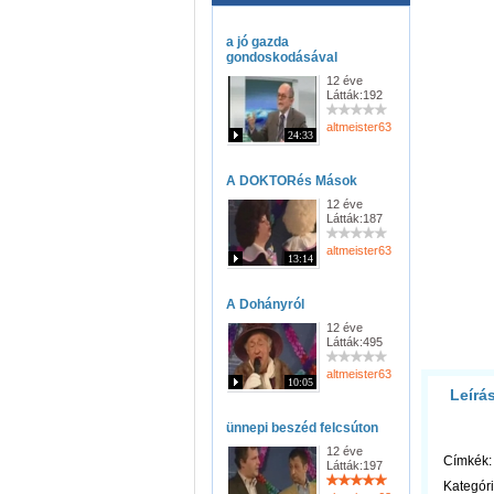
a jó gazda
gondoskodásával
12 éve
Látták:192
altmeister63
24:33
A DOKTORés Mások
12 éve
Látták:187
altmeister63
13:14
A Dohányról
12 éve
Látták:495
altmeister63
10:05
Leírá
ünnepi beszéd felcsúton
12 éve
Címkék:
Látták:197
Kategóri