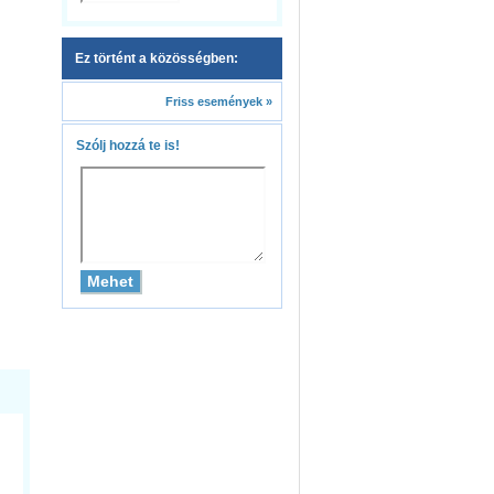
Ez történt a közösségben:
Friss események »
Szólj hozzá te is!