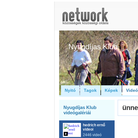
Nyugdíjas Klub
Nyitó
Tagok
Képek
Vide
ünne
Nyugdíjas Klub
videógalériái
hedrich ernő
videoi
2446 videó