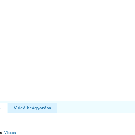
s
Videó beágyazása
a:
Vicces