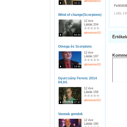
altmeister63
10:11
Feltöltöt
Látta 19
Wind of change(Scorpions)
12 éve
Látták:204
altmeister63
04:44
Értékel
Omega és Scorpions
12 éve
Kommen
Látták:197
altmeister63
14:48
Gyurcsány Ferenc 2014
04.04.
12 éve
Látták:158
altmeister63
07:47
Vannak gondok
12 éve
Látták:180