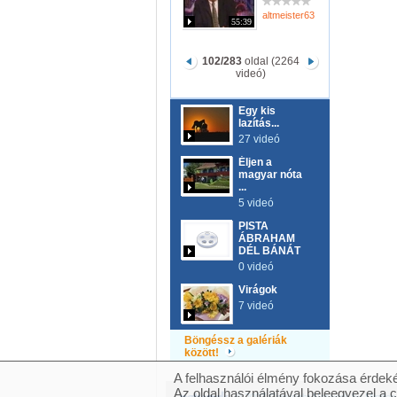
altmeister63
55:39
102/283
oldal (2264
videó)
Egy kis
lazítás...
27 videó
Éljen a
magyar nóta
...
5 videó
PISTA
ÁBRAHAM
DÉL BÁNÁT
0 videó
Virágok
7 videó
Böngéssz a galériák
között!
A felhasználói élmény fokozása érdeké
Az oldal használatával beleegyezel a 