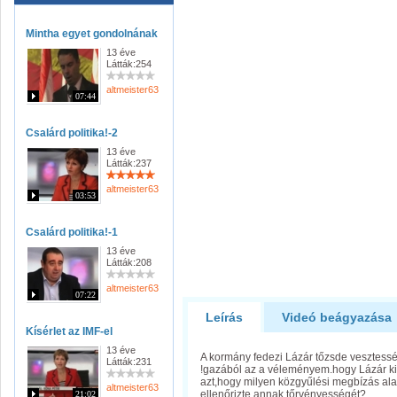
Mintha egyet gondolnának
13 éve
Látták:254
altmeister63
07:44
Csalárd politika!-2
13 éve
Látták:237
altmeister63
03:53
Csalárd politika!-1
13 éve
Látták:208
altmeister63
07:22
Leírás
Videó beágyazása
Kísérlet az IMF-el
13 éve
A kormány fedezi Lázár tőzsde vesztess
Látták:231
!gazából az a véleményem.hogy Lázár ki
azt,hogy milyen közgyűlési megbízás alap
altmeister63
ellenőrizte annak tőrvényességét?
21:02