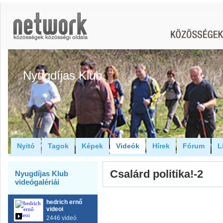
Nyugdíjas Klub
Nyitó
Tagok
Képek
Videók
Hírek
Fórum
L
Csalárd politika!-2
Nyugdíjas Klub
videógalériái
hedrich ernő
videoi
2446 videó