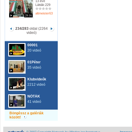
13 éve
Látták:229
altmeister63
29:16
234/283
oldal (2264
videó)
00001
20 videó
01Péter
35 videó
Klubvideók
2212 videó
NÓTÁK
41 videó
Böngéssz a galériák
között!