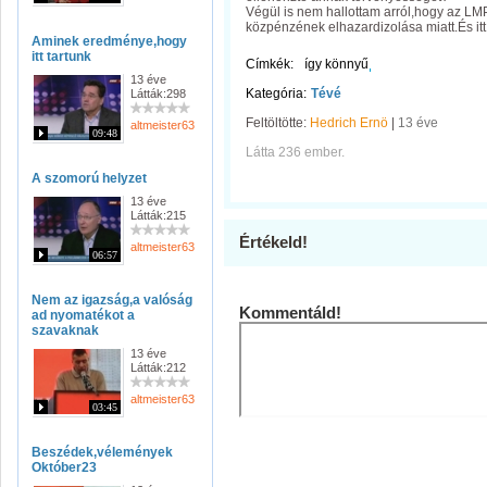
Végül is nem hallottam arról,hogy az LMP 
közpénzének elhazardizolása miatt.És itt
Aminek eredménye,hogy
itt tartunk
Címkék:
így könnyű
13 éve
Kategória:
Tévé
Látták:298
Feltöltötte:
Hedrich Ernö
|
13 éve
altmeister63
09:48
Látta 236 ember.
A szomorú helyzet
13 éve
Látták:215
Értékeld!
altmeister63
06:57
Nem az igazság,a valóság
Kommentáld!
ad nyomatékot a
szavaknak
13 éve
Látták:212
altmeister63
03:45
Beszédek,vélemények
Október23