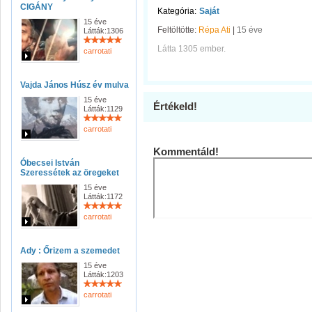
CIGÁNY
Kategória:
Saját
15 éve
Feltöltötte:
Répa Ati
|
15 éve
Látták:1306
Látta 1305 ember.
carrotati
Vajda János Húsz év mulva
15 éve
Értékeld!
Látták:1129
carrotati
Kommentáld!
Óbecsei István
Szeressétek az öregeket
15 éve
Látták:1172
carrotati
Ady : Őrizem a szemedet
15 éve
Látták:1203
carrotati