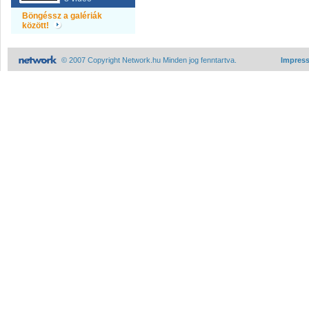
Böngéssz a galériák
között!
© 2007 Copyright Network.hu Minden jog fenntartva.
Impres