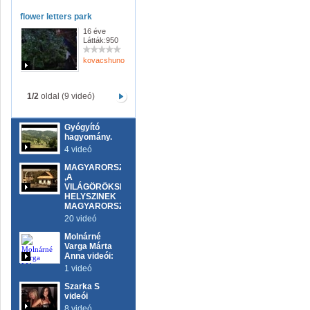
flower letters park
16 éve
Látták:950
kovacshunor
1/2
oldal (9 videó)
Gyógyító
hagyomány.
4 videó
MAGYARORSZÁG
,A
VILÁGÖRÖKSÉG
HELYSZINEK
MAGYARORSZÁGON
20 videó
Molnárné
Varga Márta
Anna videói:
1 videó
Szarka S
videói
8 videó