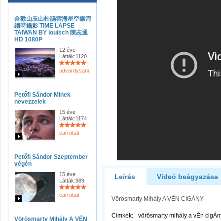
合歡山玉山杜鵑雲海星空銀河
縮時攝影 TIME LAPSE
TAIWAN BY louisch 陳志通
HD 1080P
12 éve
Látták:1120
udvardysandor
Petőfi Sándor Minek
nevezzelek
15 éve
Látták:1174
carrotati
Petőfi Sándor Szeptember
végén
15 éve
Leírás
Videó beágyazása
Látták:989
carrotati
Vörösmarty Mihály A VÉN CIGÁNY
Címkék:
vörösmarty mihály a vÉn cigÁn
Vörösmarty Mihály A VÉN