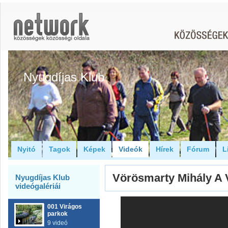
Nyugdíjas Klub
Nyitó
Tagok
Képek
Videók
Hírek
Fórum
L
Vörösmarty Mihály 
Nyugdíjas Klub
videógalériái
001 Virágos
parkok
9 videó