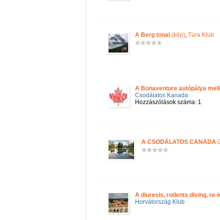
A Berg tonal
(kép)
,
Túra Klub
A Bonaventure autópálya mellé
Csodálatos Kanada
Hozzászólások száma: 1
A CSODÁLATOS CANADA
0
A diuresis, rodents diving, re-
Horvátország Klub