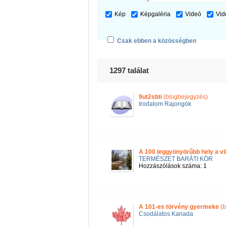
Kép
Képgaléria
Videó
Vid
Csak ebben a közösségben
1297 találat
9ut2sbti
(blogbejegyzés)
Irodalom Rajongók
A 100 leggyönyörűbb hely a vil
TERMÉSZET BARÁTI KÖR
Hozzászólások száma: 1
A 101-es törvény gyermeke
(b
Csodálatos Kanada