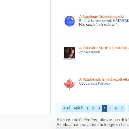
A fagyöngy
(blogbejegyzés)
Erdélyi keresztények-HATÁR
Hozzászólások száma: 1
A FELEMELKEDÉS 3 PORTÁLJ
Apokrif-iratok
A fiataloknak is határozott el
Csodálatos Kanada
első
előző
1
2
3
4
5
6
7
...
A felhasználói élmény fokozása érdeké
Az oldal használatával beleegyezel a 