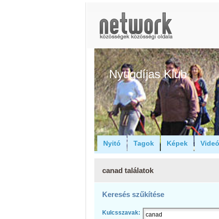
Nyugdíjas Klub
Nyitó
Tagok
Képek
Vide
canad találatok
Keresés szűkítése
Kulcsszavak: