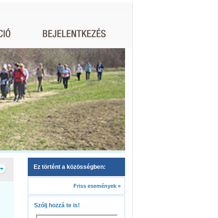
Ez történt a közösségben:
Friss események »
Szólj hozzá te is!