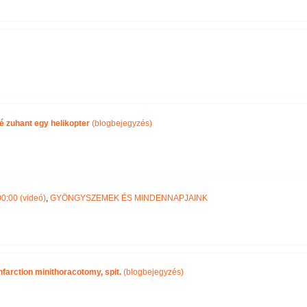
 zuhant egy helikopter
(blogbejegyzés)
0:00 (videó)
,
GYÖNGYSZEMEK ÉS MINDENNAPJAINK
infarction minithoracotomy, spit.
(blogbejegyzés)