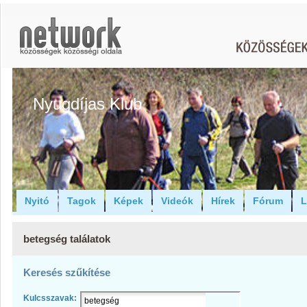
Nyugdíjas Klub
Nyitó
Tagok
Képek
Videók
Hírek
Fórum
L
betegség találatok
Keresés szűkítése
Kulcsszavak: