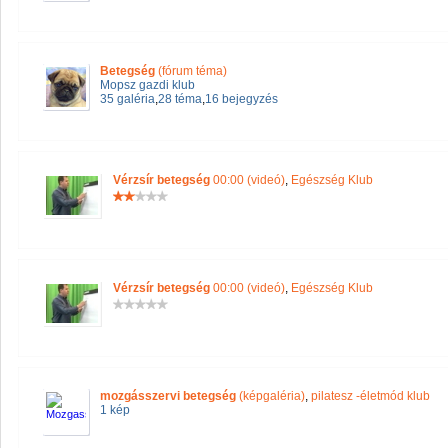
Betegség
(fórum téma)
Mopsz gazdi klub
35 galéria
,
28 téma
,
16 bejegyzés
Vérzsír betegség
00:00 (videó)
,
Egészség Klub
Vérzsír betegség
00:00 (videó)
,
Egészség Klub
mozgásszervi betegség
(képgaléria)
,
pilatesz -életmód klub
1 kép