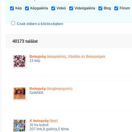
Kép
Képgaléria
Videó
Videógaléria
Blog
Fórum
Csak ebben a közösségben
40173 találat
Betegség
(képgaléria)
,
Vitalitás és Betegségek
15 kép
Betegség
(blogbejegyzés)
SzMAKK
A betegség
(tipp)
Jó ha tudod.
207 link
,
8 galéria
,
5 téma