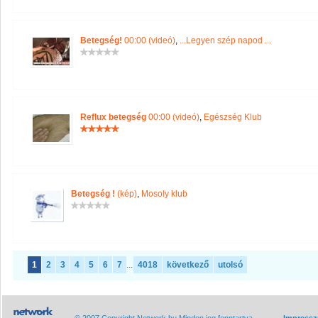
Betegség!
00:00 (videó)
,
...Legyen szép napod ...
Reflux betegség
00:00 (videó)
,
Egészség Klub
Betegség !
(kép)
,
Mosoly klub
1
2
3
4
5
6
7
...
4018
következő
utolsó