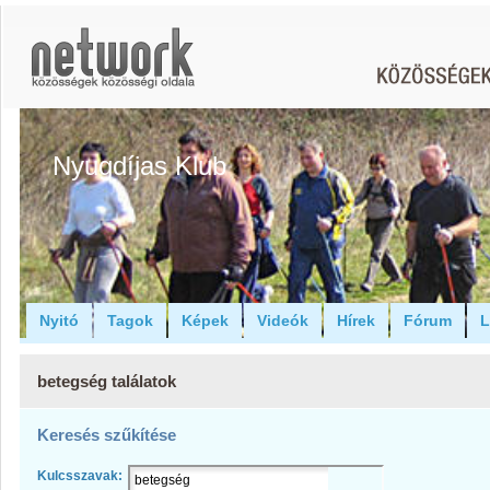
Nyugdíjas Klub
Nyitó
Tagok
Képek
Videók
Hírek
Fórum
L
betegség találatok
Keresés szűkítése
Kulcsszavak: