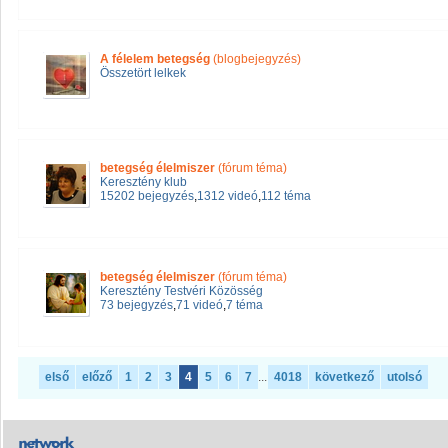
A félelem betegség
(blogbejegyzés)
Összetört lelkek
betegség élelmiszer
(fórum téma)
Keresztény klub
15202 bejegyzés
,
1312 videó
,
112 téma
betegség élelmiszer
(fórum téma)
Keresztény Testvéri Közösség
73 bejegyzés
,
71 videó
,
7 téma
első
előző
1
2
3
4
5
6
7
...
4018
következő
utolsó