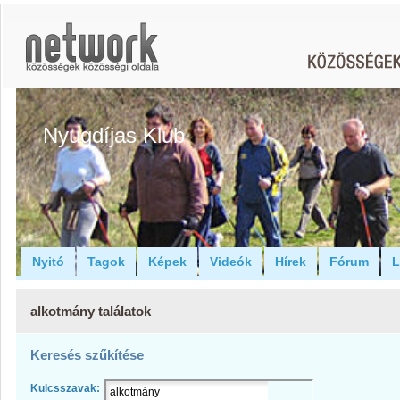
Nyugdíjas Klub
Nyitó
Tagok
Képek
Videók
Hírek
Fórum
L
alkotmány találatok
Keresés szűkítése
Kulcsszavak: