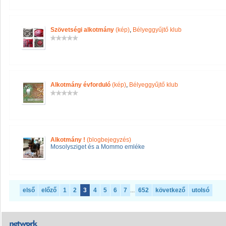
Szövetségi alkotmány
(kép)
,
Bélyeggyűjtő klub
Alkotmány évforduló
(kép)
,
Bélyeggyűjtő klub
Alkotmány !
(blogbejegyzés)
Mosolysziget és a Mommo emléke
első
előző
1
2
3
4
5
6
7
...
652
következő
utolsó