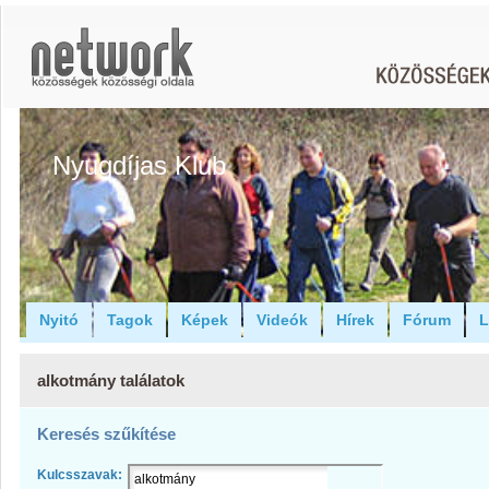
Nyugdíjas Klub
Nyitó
Tagok
Képek
Videók
Hírek
Fórum
L
alkotmány találatok
Keresés szűkítése
Kulcsszavak: