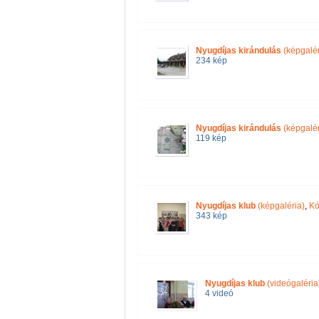
Nyugdíjas kirándulás
(képgalér
234 kép
Nyugdíjas kirándulás
(képgalér
119 kép
Nyugdíjas klub
(képgaléria)
,
Kó
343 kép
Nyugdíjas klub
(videógaléria
4 videó