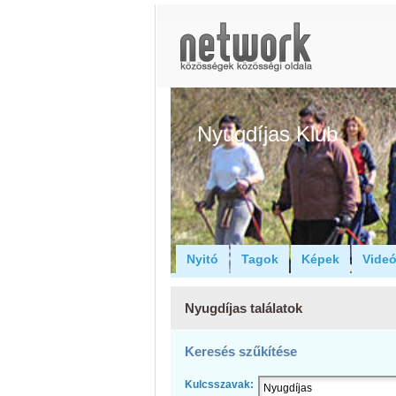
Nyugdíjas Klub
Nyitó
Tagok
Képek
Vide
Nyugdíjas találatok
Keresés szűkítése
Kulcsszavak: