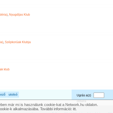
léria)
,
Nyugdíjas Klub
ia)
,
Szépkorúak Klubja
k klub
kező
utolsó
Ugrás a(z)
oldalra
ben már mi is használunk cookie-kat a Network.hu oldalon.
cookie-k alkalmazásába. További információ:
itt
.