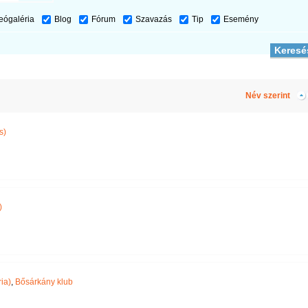
eógaléria
Blog
Fórum
Szavazás
Tip
Esemény
Név szerint
s)
)
ia)
,
Bősárkány klub