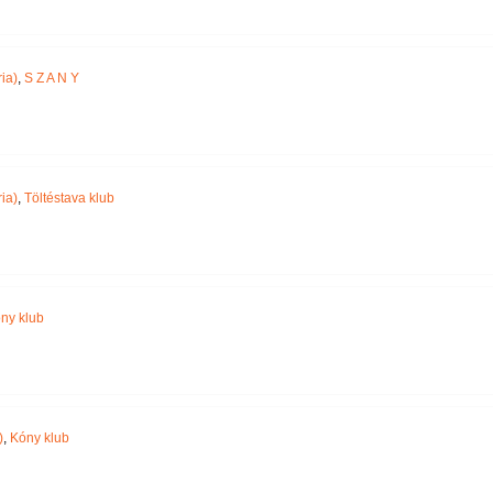
ia)
,
S Z A N Y
ia)
,
Töltéstava klub
ny klub
)
,
Kóny klub