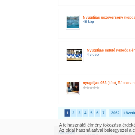
Nyugdíjas uszoverseny
(képga
46 kép
Nyugdíjas induló
(videógalér
4 videó
nyugdíjas 053
(kép)
,
Rábacsana
1
2
3
4
5
6
7
...
2062
követ
A felhasználói élmény fokozása érdeké
Az oldal használatával beleegyezel a 