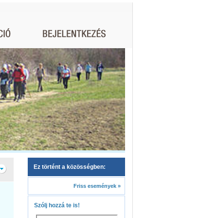
Ez történt a közösségben:
Friss események »
Szólj hozzá te is!