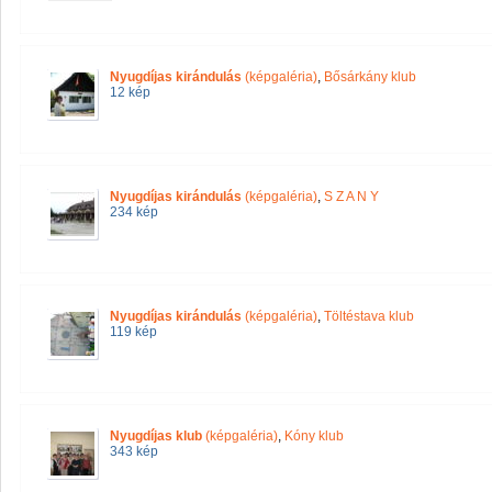
Nyugdíjas kirándulás
(képgaléria)
,
Bősárkány klub
12 kép
Nyugdíjas kirándulás
(képgaléria)
,
S Z A N Y
234 kép
Nyugdíjas kirándulás
(képgaléria)
,
Töltéstava klub
119 kép
Nyugdíjas klub
(képgaléria)
,
Kóny klub
343 kép