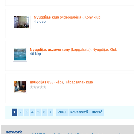
Nyugdíjas klub
(videógaléria)
,
Kóny klub
4 videó
Nyugdíjas uszoverseny
(képgaléria)
,
Nyugdíjas Klub
46 kép
nyugdíjas 053
(kép)
,
Rábacsanak klub
1
2
3
4
5
6
7
...
2062
következő
utolsó