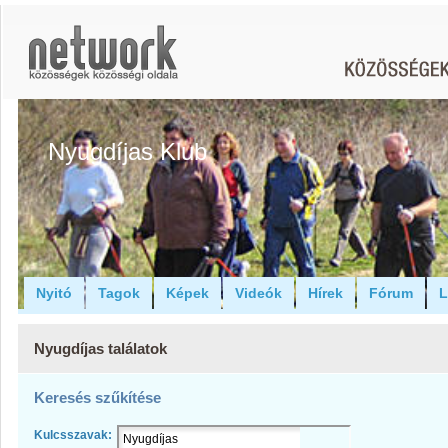
Nyugdíjas Klub
Nyitó
Tagok
Képek
Videók
Hírek
Fórum
L
Nyugdíjas találatok
Keresés szűkítése
Kulcsszavak: