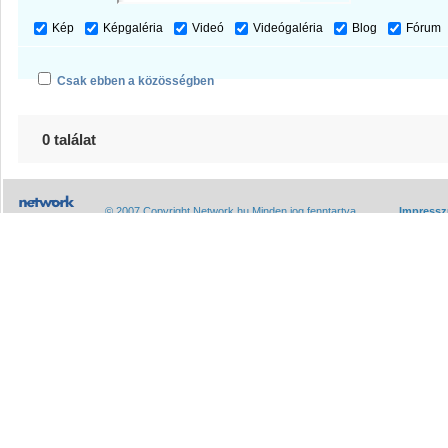
Kép
Képgaléria
Videó
Videógaléria
Blog
Fórum
Csak ebben a közösségben
0 találat
© 2007 Copyright Network.hu Minden jog fenntartva.
Impress