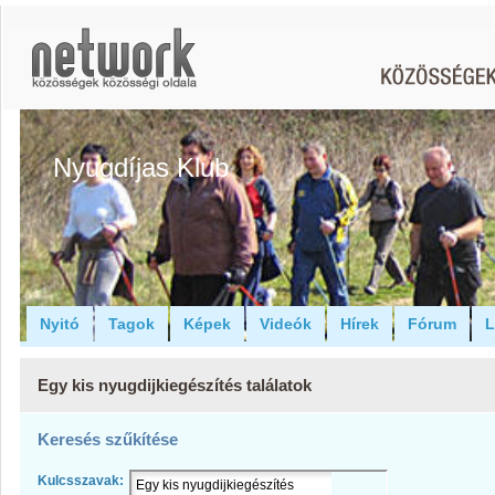
Nyugdíjas Klub
Nyitó
Tagok
Képek
Videók
Hírek
Fórum
L
Egy kis nyugdijkiegészítés találatok
Keresés szűkítése
Kulcsszavak: