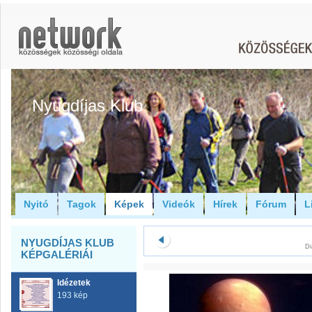
Nyugdíjas Klub
Nyitó
Tagok
Képek
Videók
Hírek
Fórum
L
NYUGDÍJAS KLUB
Di
KÉPGALÉRIÁI
Idézetek
193 kép