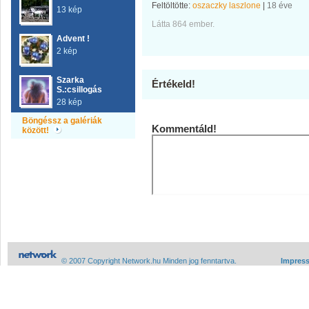
Feltöltötte:
oszaczky laszlone
|
18 éve
13 kép
Látta 864 ember.
Advent !
2 kép
Szarka
Értékeld!
S.:csillogás
28 kép
Böngéssz a galériák
Kommentáld!
között!
© 2007 Copyright Network.hu Minden jog fenntartva.
Impres