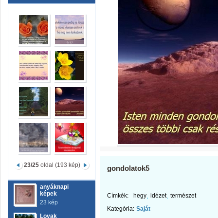
23/25
oldal (193 kép)
gondolatok5
anyáknapi
képek
Címkék:
hegy
idézet
természet
23 kép
Kategória:
Saját
Lovak