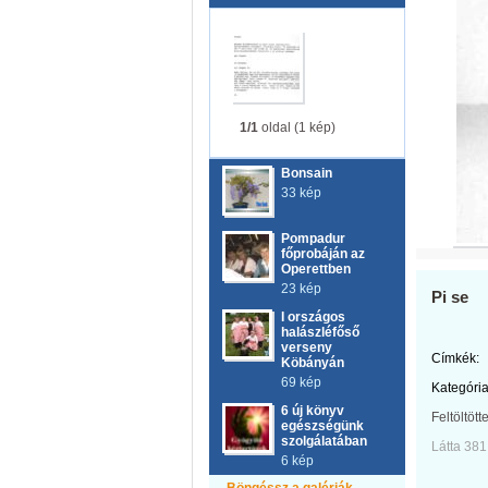
1/1
oldal (1 kép)
Bonsain
33 kép
Pompadur
főprobáján az
Operettben
23 kép
Pi se
I országos
halászléfőső
verseny
Címkék:
Köbányán
69 kép
Kategória
6 új könyv
Feltöltött
egészségünk
szolgálatában
Látta 381
6 kép