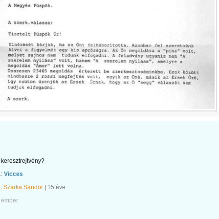
keresztrejtvény?
:
Vicces
e:
Szarka Sandor
|
15 éve
 ember.