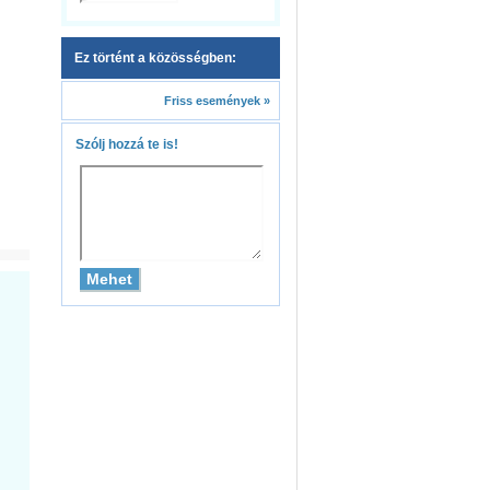
Ez történt a közösségben:
Friss események »
Szólj hozzá te is!