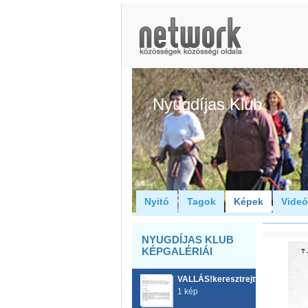
Nyugdíjas Klub
Nyitó
Tagok
Képek
Vide
NYUGDÍJAS KLUB
KÉPGALÉRIÁI
VALLÁS!keresztrejtvény!?
1 kép