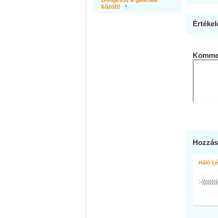
Böngéssz a galériák
között!
Értékel
Kommen
Hozzás
Háló L
:-))))))))