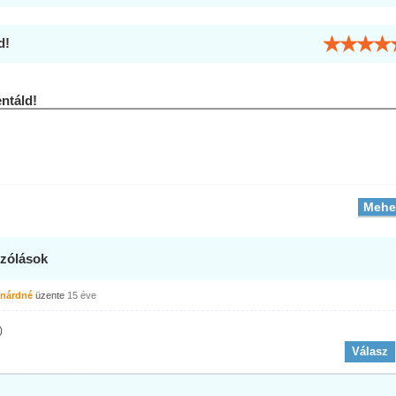
d!
táld!
zólások
énárdné
üzente
15 éve
)
Válasz