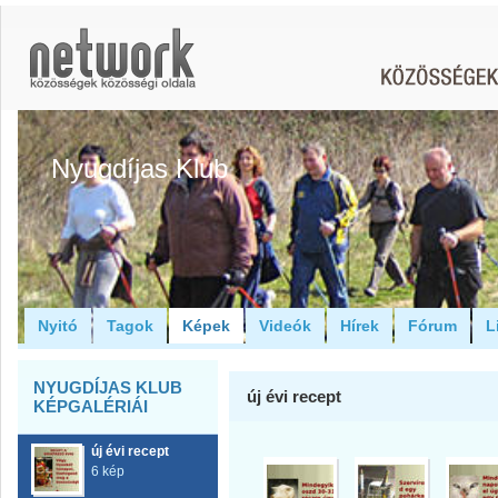
Nyugdíjas Klub
Nyitó
Tagok
Képek
Videók
Hírek
Fórum
L
NYUGDÍJAS KLUB
új évi recept
KÉPGALÉRIÁI
új évi recept
6 kép