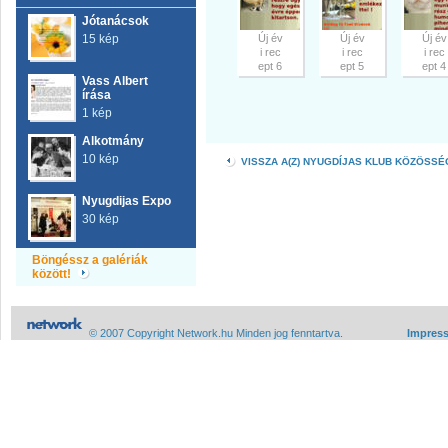
Jótanácsok
15 kép
Új év
Új év
Új év
i rec
i rec
i rec
ept 6
ept 5
ept 4
Vass Albert
írása
1 kép
Alkotmány
10 kép
VISSZA A(Z) NYUGDÍJAS KLUB KÖZÖSS
Nyugdijas Expo
30 kép
Böngéssz a galériák
között!
© 2007 Copyright Network.hu Minden jog fenntartva.
Impres