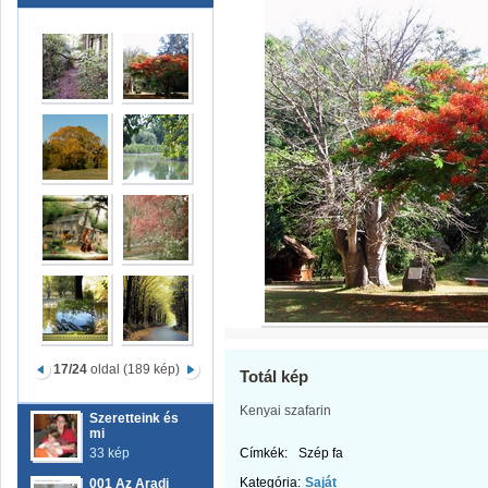
17/24
oldal (189 kép)
Totál kép
Kenyai szafarin
Szeretteink és
mi
33 kép
Címkék:
Szép fa
Kategória:
Saját
001 Az Aradi