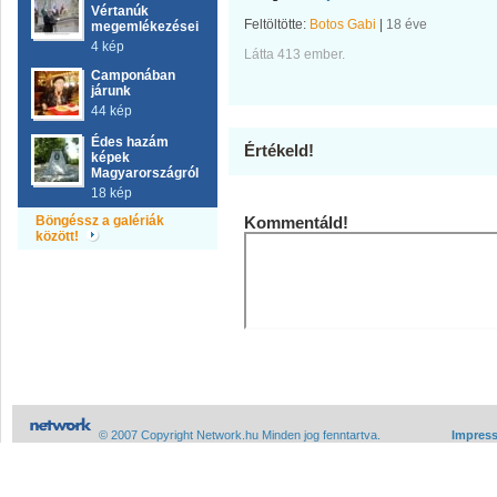
Vértanúk
Feltöltötte:
Botos Gabi
|
18 éve
megemlékezései
4 kép
Látta 413 ember.
Camponában
járunk
44 kép
Édes hazám
Értékeld!
képek
Magyarországról
18 kép
Böngéssz a galériák
Kommentáld!
között!
© 2007 Copyright Network.hu Minden jog fenntartva.
Impres