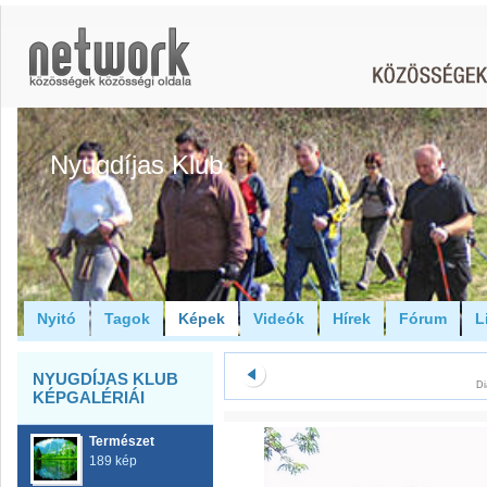
Nyugdíjas Klub
Nyitó
Tagok
Képek
Videók
Hírek
Fórum
L
NYUGDÍJAS KLUB
Di
KÉPGALÉRIÁI
Természet
189 kép