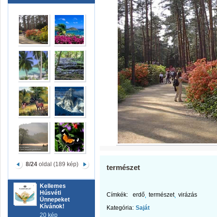
8/24
oldal (189 kép)
természet
Kellemes
Húsvéti
Címkék:
erdő
természet
virázás
Ünnepeket
Kívánok!
Kategória:
Saját
20 kép