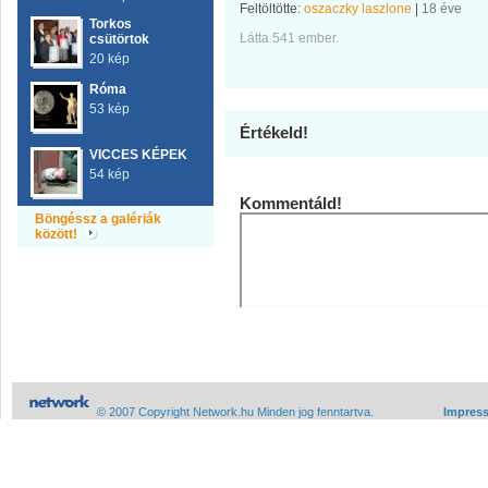
Feltöltötte:
oszaczky laszlone
|
18 éve
Torkos
Látta 541 ember.
csütörtok
20 kép
Róma
53 kép
Értékeld!
VICCES KÉPEK
54 kép
Kommentáld!
Böngéssz a galériák
között!
© 2007 Copyright Network.hu Minden jog fenntartva.
Impres