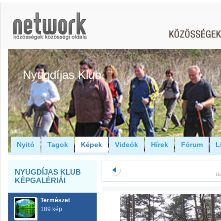
Nyugdíjas Klub
Nyitó
Tagok
Képek
Videók
Hírek
Fórum
L
NYUGDÍJAS KLUB
Di
KÉPGALÉRIÁI
Természet
189 kép