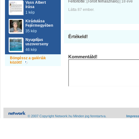
Feltöltötte:
[Törölt felhasználó]
|
18 éve
Vass Albert
írása
Látta 87 ember.
1 kép
Kirádulása
Fejérmegyében
35 kép
Értékeld!
Nyugdíjas
uszoverseny
46 kép
Kommentáld!
Böngéssz a galériák
között!
© 2007 Copyright Network.hu Minden jog fenntartva.
Impres