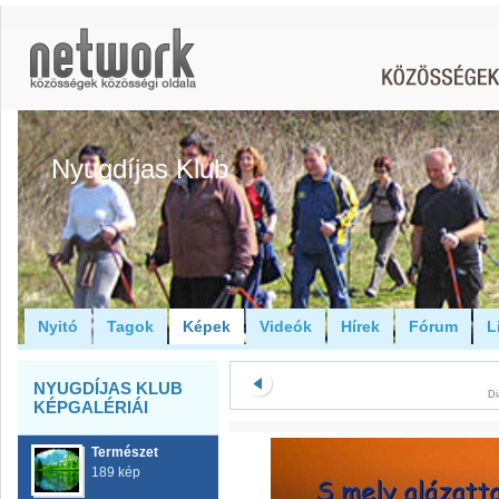
Nyugdíjas Klub
Nyitó
Tagok
Képek
Videók
Hírek
Fórum
L
NYUGDÍJAS KLUB
Di
KÉPGALÉRIÁI
Természet
189 kép