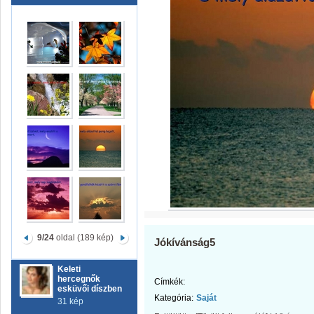
9/24
oldal (189 kép)
Jókívánság5
Keleti
hercegnők
Címkék:
esküvői díszben
Kategória:
Saját
31 kép