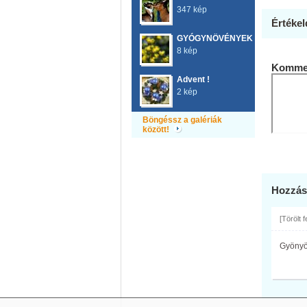
347 kép
Értékel
GYÓGYNÖVÉNYEK
8 kép
Kommen
Advent !
2 kép
Böngéssz a galériák
között!
Hozzás
[Törölt 
Gyönyör