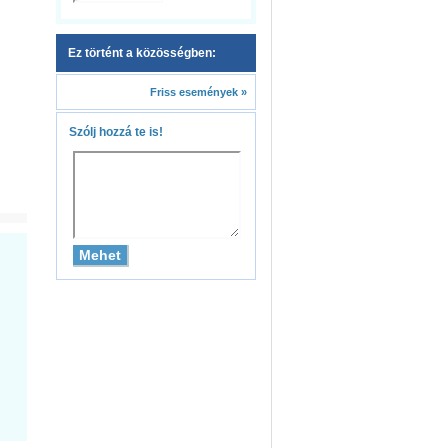
Ez történt a közösségben:
Friss események »
Szólj hozzá te is!