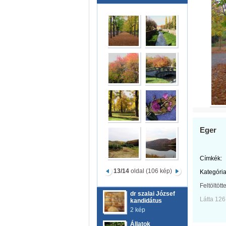
Eger
Címkék:
13/14
oldal (106 kép)
Kategória
Feltöltött
dr szalai József
Látta 126
kandidátus
2 kép
Állatok