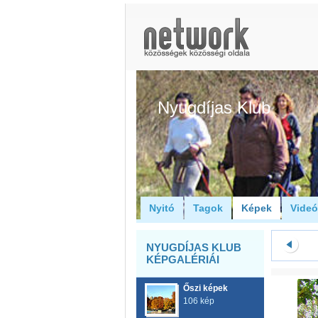
Nyugdíjas Klub
Nyitó
Tagok
Képek
Vide
NYUGDÍJAS KLUB
KÉPGALÉRIÁI
Őszi képek
106 kép