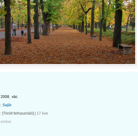
2008
vác
:
Saját
e:
[Törölt felhasználó]
|
17 éve
 ember.