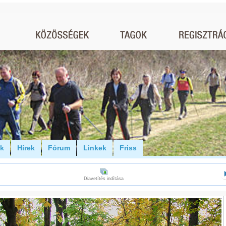
ók
Hírek
Fórum
Linkek
Friss
Diavetítés indítása