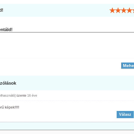
d!
táld!
zólások
felhasználó]
üzente
16 éve
ű képek!!!!!
Válasz