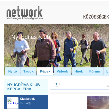
Nyugdíjas Klub
Nyitó
Tagok
Képek
Videók
Hírek
Fórum
L
NYUGDÍJAS KLUB
Di
KÉPGALÉRIÁI
Klubképek
921 kép