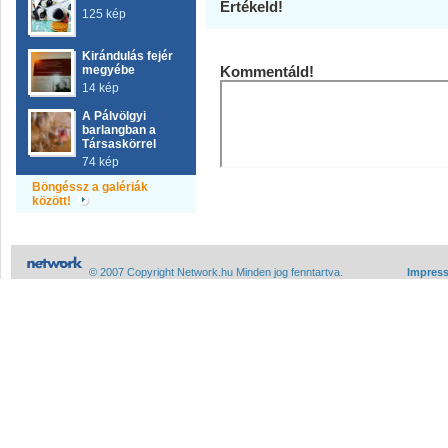
Értékeld!
125 kép
Kirándulás fejér
megyébe
Kommentáld!
14 kép
A Pálvölgyi
barlangban a
Társaskörrel
74 kép
Böngéssz a galériák
között!
© 2007 Copyright Network.hu Minden jog fenntartva.
Impres