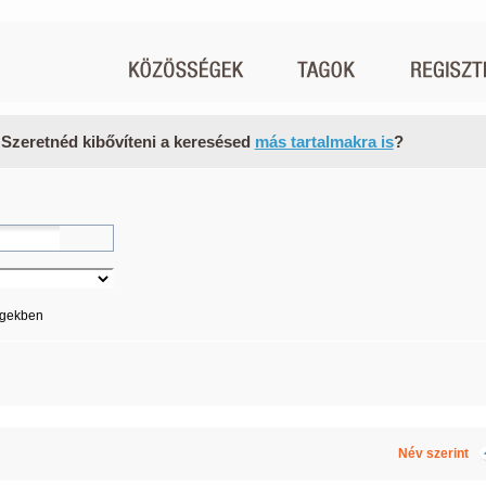
 Szeretnéd kibővíteni a keresésed
más tartalmakra is
?
égekben
Név szerint