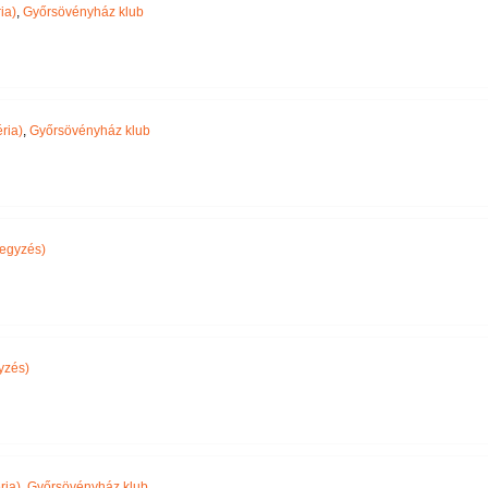
ia)
,
Győrsövényház klub
ria)
,
Győrsövényház klub
egyzés)
yzés)
ria)
,
Győrsövényház klub