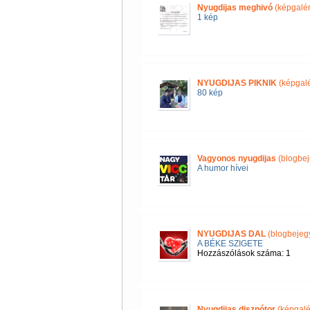
Nyugdijas meghivó
(képgalér
1 kép
NYUGDIJAS PIKNIK
(képgalé
80 kép
Vagyonos nyugdijas
(blogbej
A humor hívei
NYUGDIJAS DAL
(blogbejeg
A BÉKE SZIGETE
Hozzászólások száma: 1
Nyugdijas disznótor
(képgalé