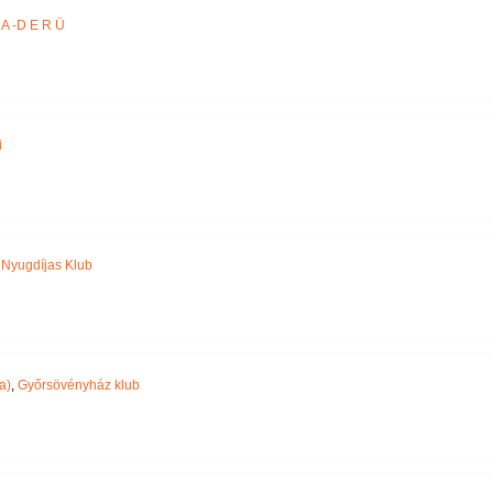
A -D E R Ü
i
,
Nyugdíjas Klub
a)
,
Győrsövényház klub