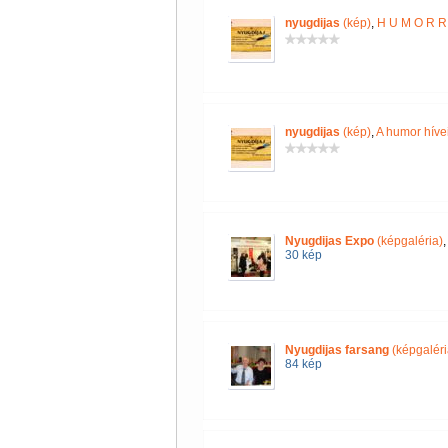
nyugdijas
(kép)
,
H U M O R R 
nyugdijas
(kép)
,
A humor híve
Nyugdijas Expo
(képgaléria)
30 kép
Nyugdijas farsang
(képgaléri
84 kép