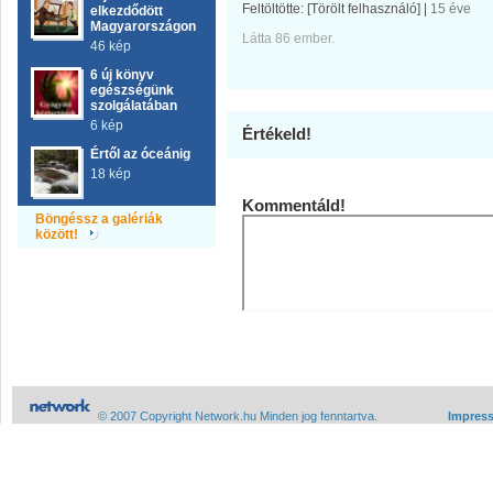
Feltöltötte:
[Törölt felhasználó]
|
15 éve
elkezdődött
Magyarországon
Látta 86 ember.
46 kép
6 új könyv
egészségünk
szolgálatában
6 kép
Értékeld!
Értől az óceánig
18 kép
Kommentáld!
Böngéssz a galériák
között!
© 2007 Copyright Network.hu Minden jog fenntartva.
Impres