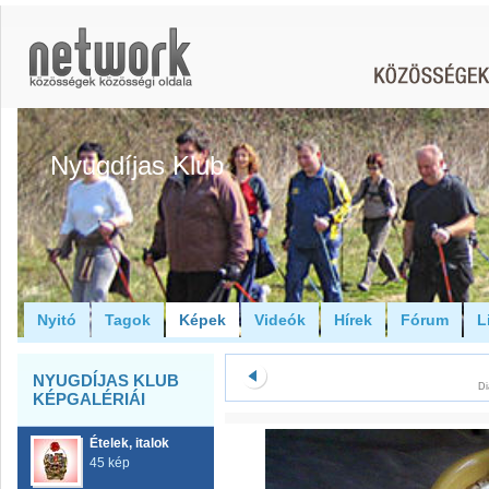
Nyugdíjas Klub
Nyitó
Tagok
Képek
Videók
Hírek
Fórum
L
NYUGDÍJAS KLUB
Di
KÉPGALÉRIÁI
Ételek, italok
45 kép