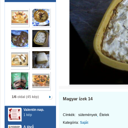
1/6
oldal (45 kép)
Magyar ízek 14
Valentin nap.
1 kép
Címkék:
sütemények
Ételek
Kategória:
Saját
A jövő