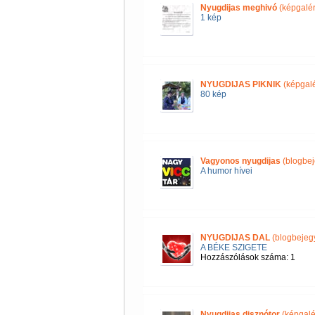
Nyugdijas meghivó
(képgalér
1 kép
NYUGDIJAS PIKNIK
(képgalé
80 kép
Vagyonos nyugdijas
(blogbej
A humor hívei
NYUGDIJAS DAL
(blogbejeg
A BÉKE SZIGETE
Hozzászólások száma: 1
Nyugdijas disznótor
(képgalé