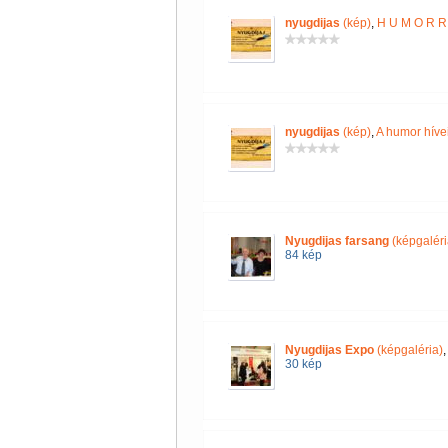
nyugdijas
(kép)
,
H U M O R R 
nyugdijas
(kép)
,
A humor híve
Nyugdijas farsang
(képgaléri
84 kép
Nyugdijas Expo
(képgaléria)
30 kép