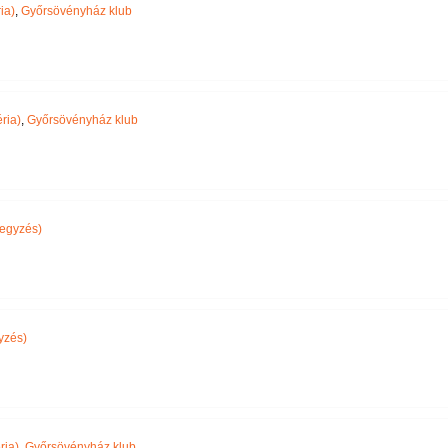
ia)
,
Győrsövényház klub
ria)
,
Győrsövényház klub
egyzés)
yzés)
ria)
,
Győrsövényház klub