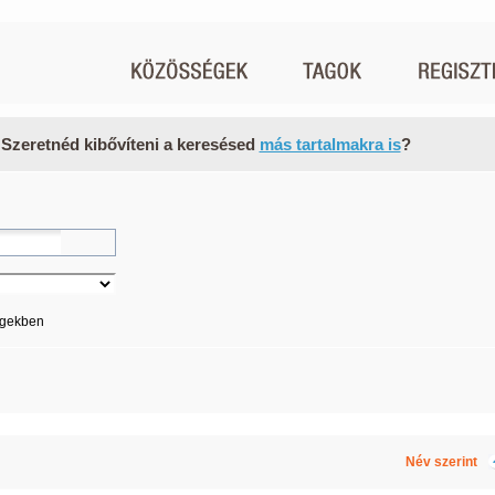
 Szeretnéd kibővíteni a keresésed
más tartalmakra is
?
égekben
Név szerint