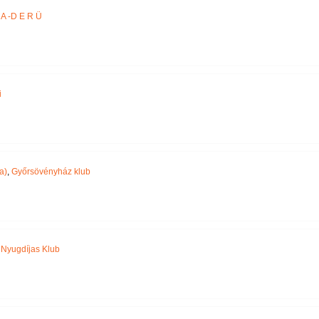
A -D E R Ü
i
a)
,
Győrsövényház klub
,
Nyugdíjas Klub