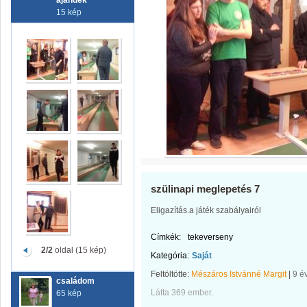
ajándék
15 kép
szülinapi meglepetés 7
Eligazítás.a játék szabályairól
Címkék:
tekeverseny
2/2
oldal (15 kép)
Kategória:
Saját
Feltöltötte:
Mészáros Istvánné Margit
|
9 é
családom
Látta 369 ember.
65 kép