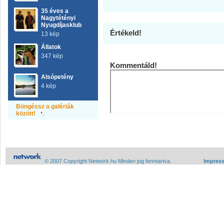
35 éves a
Nagytétényi
Nyugdíjasklub
Értékeld!
13 kép
Állatok
347 kép
Kommentáld!
Alsópetény
4 kép
Böngéssz a galériák
között!
© 2007 Copyright Network.hu Minden jog fenntartva.
Impres