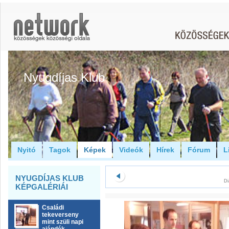
Nyugdíjas Klub
Nyitó
Tagok
Képek
Videók
Hírek
Fórum
L
NYUGDÍJAS KLUB
Di
KÉPGALÉRIÁI
Családi
tekeverseny
mint szüli napi