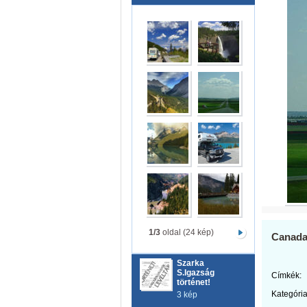
1/3
oldal (24 kép)
Canada
Szarka
S.Igazság
Címkék:
történet!
Kategória
3 kép