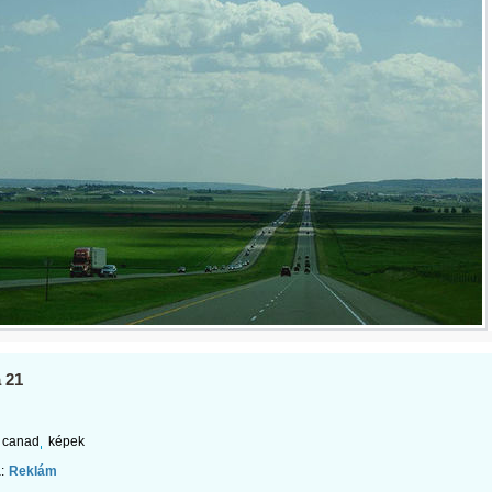
 21
canad
képek
:
Reklám