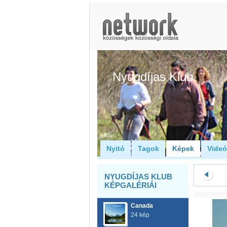
Nyugdíjas Klub
Nyitó
Tagok
Képek
Vide
NYUGDÍJAS KLUB
KÉPGALÉRIÁI
Canada
24 kép