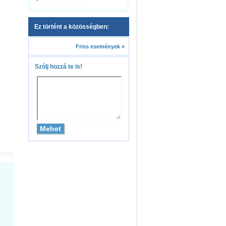
Ez történt a közösségben:
Friss események »
Szólj hozzá te is!