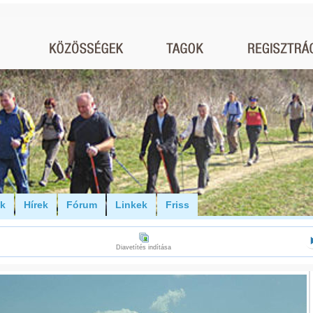
ók
Hírek
Fórum
Linkek
Friss
Diavetítés indítása