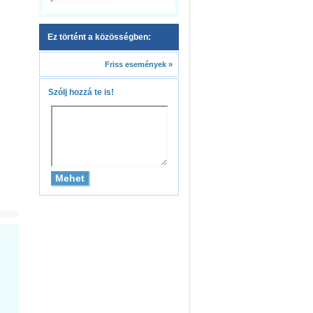
Ez történt a közösségben:
Friss események »
Szólj hozzá te is!