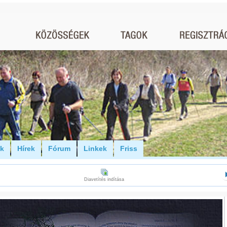
ók
Hírek
Fórum
Linkek
Friss
Diavetítés indítása