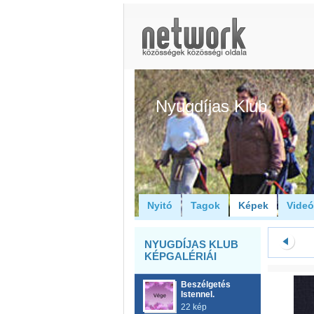
Nyugdíjas Klub
Nyitó
Tagok
Képek
Vide
NYUGDÍJAS KLUB
KÉPGALÉRIÁI
Beszélgetés
Istennel.
22 kép