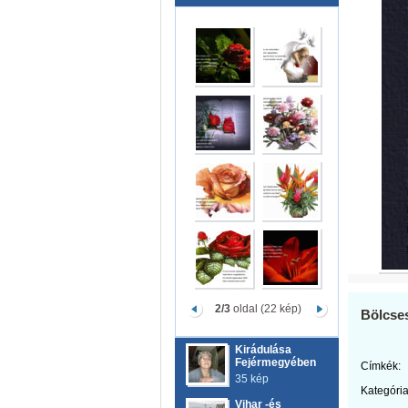
2/3
oldal (22 kép)
Bölcse
Kirádulása
Fejérmegyében
Címkék:
35 kép
Kategória
Vihar -és