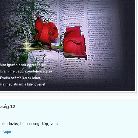
sség 12
alkudozás
bölcsesség
kép
vers
:
Saját