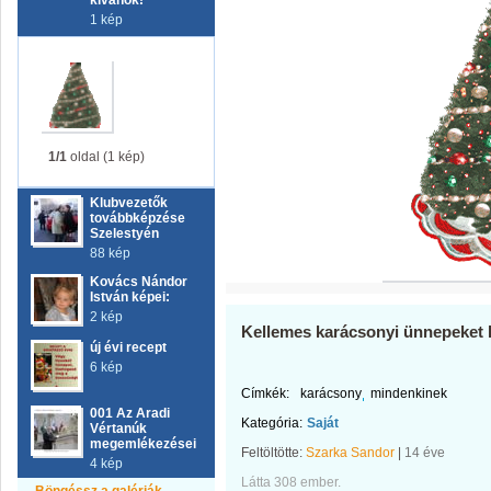
kívánok!
1 kép
1/1
oldal (1 kép)
Klubvezetők
továbbképzése
Szelestyén
88 kép
Kovács Nándor
István képei:
2 kép
Kellemes karácsonyi ünnepeket 
új évi recept
6 kép
Címkék:
karácsony
mindenkinek
001 Az Aradi
Kategória:
Saját
Vértanúk
megemlékezései
Feltöltötte:
Szarka Sandor
|
14 éve
4 kép
Látta 308 ember.