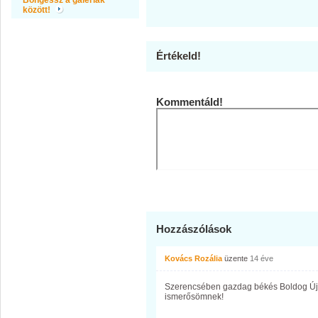
Böngéssz a galériák
között!
Értékeld!
Kommentáld!
Hozzászólások
Kovács Rozália
üzente
14 éve
Szerencsében gazdag békés Boldog Új É
ismerősömnek!