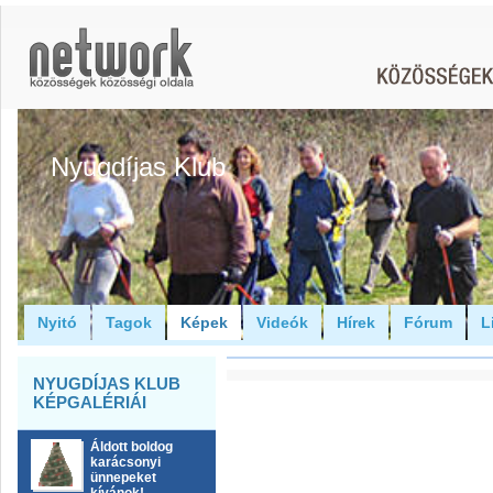
Nyugdíjas Klub
Nyitó
Tagok
Képek
Videók
Hírek
Fórum
L
NYUGDÍJAS KLUB
KÉPGALÉRIÁI
Áldott boldog
karácsonyi
ünnepeket