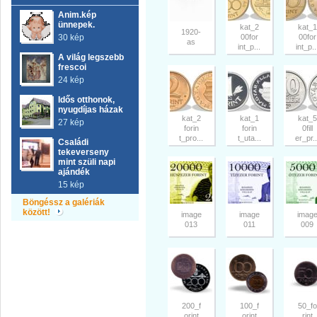
Anim.kép
ünnepek.
kat_2
kat_1
1920-
30 kép
00for
00for
as
int_p...
int_p..
A világ legszebb
frescoi
24 kép
Idős otthonok,
nyugdíjas házak
kat_2
kat_1
kat_5
27 kép
forin
forin
0fill
t_pro...
t_uta...
er_pr..
Családi
tekeverseny
mint szüli napi
ajándék
15 kép
Böngéssz a galériák
között!
image
image
imag
013
011
009
200_f
100_f
50_fo
orint
orint
rint