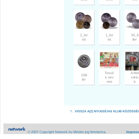
2_for
1_for
50_fi
int
int
ller
Tessé
A Met
10fil
k nev
roklu
lér
etni
b
VISSZA A(Z) NYUGDÍJAS KLUB KÖZÖSS
© 2007 Copyright Network.hu Minden jog fenntartva.
Impres