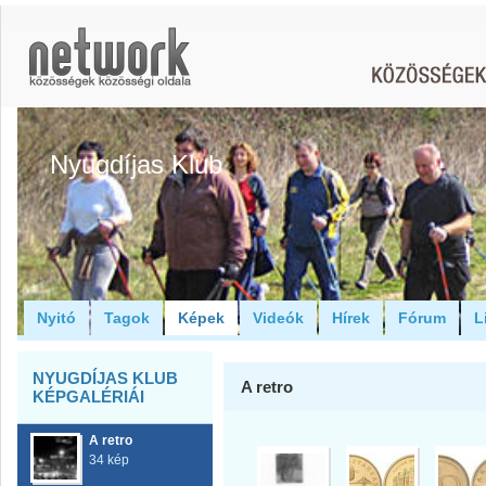
Nyugdíjas Klub
Nyitó
Tagok
Képek
Videók
Hírek
Fórum
L
NYUGDÍJAS KLUB
A retro
KÉPGALÉRIÁI
A retro
34 kép