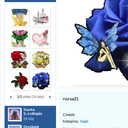
2/3
oldal (24 kép)
rozsa21
Szarka
S.:csillogás
Címkék:
28 kép
Kategória:
Saját
Országok