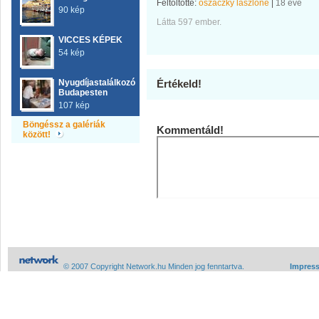
Feltöltötte:
oszaczky laszlone
|
18 éve
90 kép
Látta 597 ember.
VICCES KÉPEK
54 kép
Nyugdíjastalálkozó
Értékeld!
Budapesten
107 kép
Böngéssz a galériák
Kommentáld!
között!
© 2007 Copyright Network.hu Minden jog fenntartva.
Impres