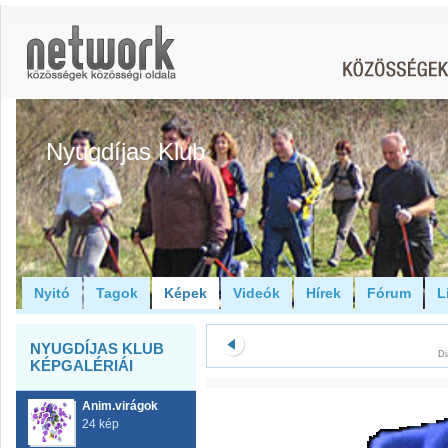
Nyugdíjas Klub
Nyitó
Tagok
Képek
Videók
Hírek
Fórum
L
NYUGDÍJAS KLUB
Di
KÉPGALÉRIÁI
Anim.virágok
24 kép