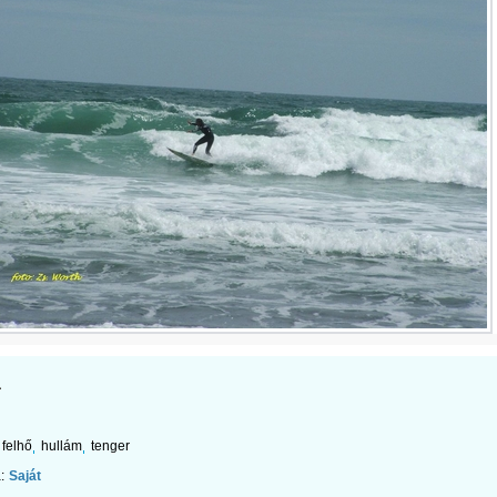
1
felhő
hullám
tenger
:
Saját