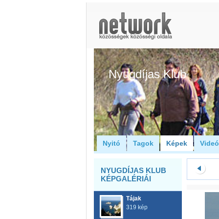
Nyugdíjas Klub
Nyitó
Tagok
Képek
Vide
NYUGDÍJAS KLUB
KÉPGALÉRIÁI
Tájak
319 kép