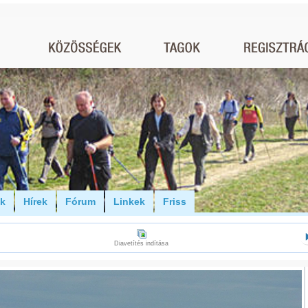
ók
Hírek
Fórum
Linkek
Friss
Diavetítés indítása