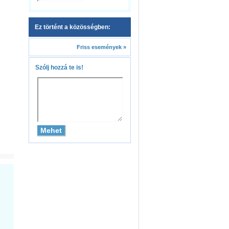
Ez történt a közösségben:
Friss események »
Szólj hozzá te is!