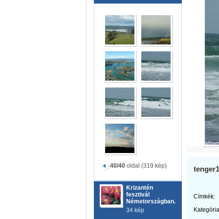
40/40
oldal (319 kép)
tenger
Krizantén
fesztivál
Címkék:
Németországban.
Kategória
34 kép