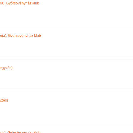
ia)
,
Győrsövényház klub
ria)
,
Győrsövényház klub
egyzés)
yzés)
ria)
,
Győrsövényház klub