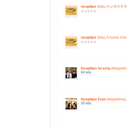
nyugdijas
(kép)
,
H U M O R R 
nyugdijas
(kép)
,
A humor híve
Nyugdijas farsang
(képgaléri
84 kép
Nyugdijas Expo
(képgaléria)
30 kép