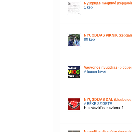
Nyugdijas meghivó
(képgalér
1 kép
NYUGDIJAS PIKNIK
(képgalé
80 kép
Vagyonos nyugdijas
(blogbej
A humor hívei
NYUGDIJAS DAL
(blogbejeg
A BÉKE SZIGETE
Hozzászólások száma: 1
Nyugdijas disznótor
(képgalé