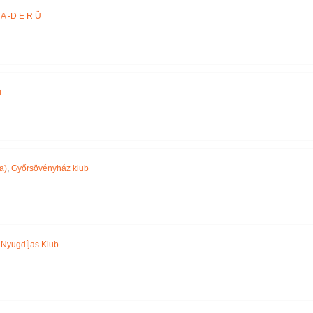
A -D E R Ü
i
a)
,
Győrsövényház klub
,
Nyugdíjas Klub