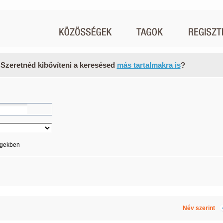
 Szeretnéd kibővíteni a keresésed
más tartalmakra is
?
égekben
Név szerint