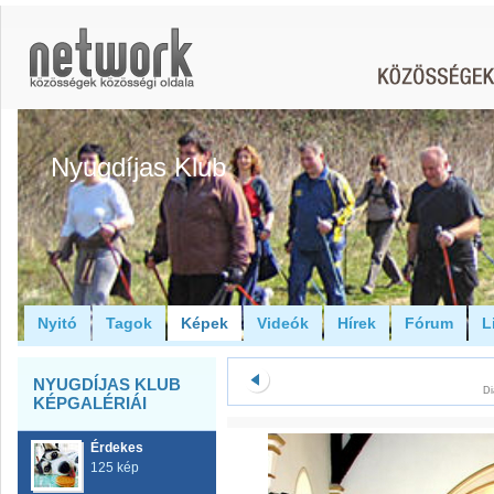
Nyugdíjas Klub
Nyitó
Tagok
Képek
Videók
Hírek
Fórum
L
NYUGDÍJAS KLUB
Di
KÉPGALÉRIÁI
Érdekes
125 kép