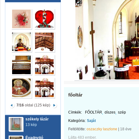
főoltár
7/16
oldal (125 kép)
Címkék:
FŐOLTÁR
díszes
szép
székely lázár
Kategória:
Saját
13 kép
Feltöltötte:
oszaczky laszlone
|
18 éve
Látta 483 ember.
Évadnyitó