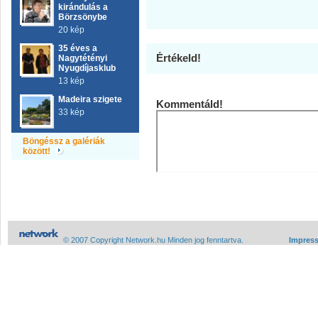
kirándulás a
Börzsönybe
20 kép
35 éves a
Értékeld!
Nagytétényi
Nyugdíjasklub
13 kép
Madeira szigete
Kommentáld!
33 kép
Böngéssz a galériák
között!
© 2007 Copyright Network.hu Minden jog fenntartva.
Impres