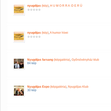
nyugdijas
(kép)
,
H U M O R R A -D E R Ü
nyugdijas
(kép)
,
A humor hívei
Nyugdijas farsang
(képgaléria)
,
Győrsövényház klub
84 kép
Nyugdijas Expo
(képgaléria)
,
Nyugdíjas Klub
30 kép