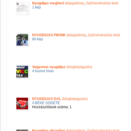
Nyugdijas meghivó
(képgaléria)
,
Győrsövényház klub
1 kép
NYUGDIJAS PIKNIK
(képgaléria)
,
Győrsövényház klub
80 kép
Vagyonos nyugdijas
(blogbejegyzés)
A humor hívei
NYUGDIJAS DAL
(blogbejegyzés)
A BÉKE SZIGETE
Hozzászólások száma: 1
Nyugdijas disznótor
(képgaléria)
,
Győrsövényház klub