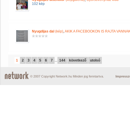
102 kép
Nyugdijas dal
(kép)
,
AKIK A FACEBOOKON IS RAJTA VANNA
1
2
3
4
5
6
7
...
144
következő
utolsó
© 2007 Copyright Network.hu Minden jog fenntartva.
Impress