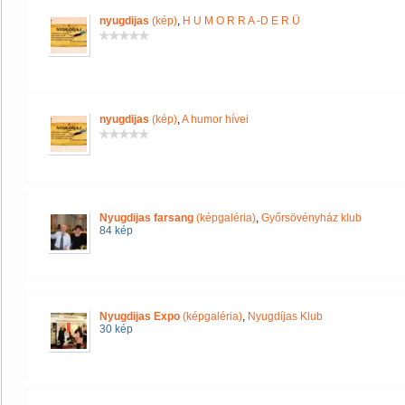
nyugdijas
(kép)
,
H U M O R R A -D E R Ü
nyugdijas
(kép)
,
A humor hívei
Nyugdijas farsang
(képgaléria)
,
Győrsövényház klub
84 kép
Nyugdijas Expo
(képgaléria)
,
Nyugdíjas Klub
30 kép