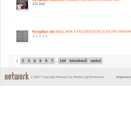
102 kép
Nyugdijas dal
(kép)
,
AKIK A FACEBOOKON IS RAJTA VANNA
1
2
3
4
5
6
7
...
144
következő
utolsó
© 2007 Copyright Network.hu Minden jog fenntartva.
Impress