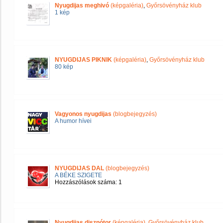
Nyugdijas meghivó
(képgaléria)
,
Győrsövényház klub
1 kép
NYUGDIJAS PIKNIK
(képgaléria)
,
Győrsövényház klub
80 kép
Vagyonos nyugdijas
(blogbejegyzés)
A humor hívei
NYUGDIJAS DAL
(blogbejegyzés)
A BÉKE SZIGETE
Hozzászólások száma: 1
Nyugdijas disznótor
(képgaléria)
,
Győrsövényház klub