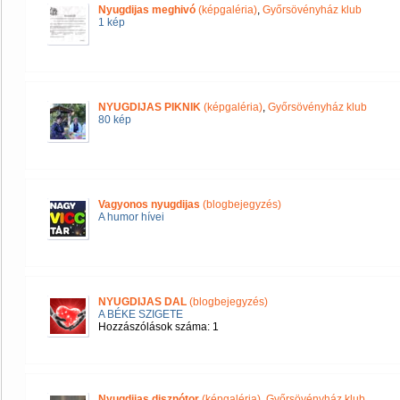
Nyugdijas meghivó
(képgaléria)
,
Győrsövényház klub
1 kép
NYUGDIJAS PIKNIK
(képgaléria)
,
Győrsövényház klub
80 kép
Vagyonos nyugdijas
(blogbejegyzés)
A humor hívei
NYUGDIJAS DAL
(blogbejegyzés)
A BÉKE SZIGETE
Hozzászólások száma: 1
Nyugdijas disznótor
(képgaléria)
,
Győrsövényház klub