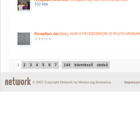
102 kép
Nyugdijas dal
(kép)
,
AKIK A FACEBOOKON IS RAJTA VANNA
1
2
3
4
5
6
7
...
144
következő
utolsó
© 2007 Copyright Network.hu Minden jog fenntartva.
Impress