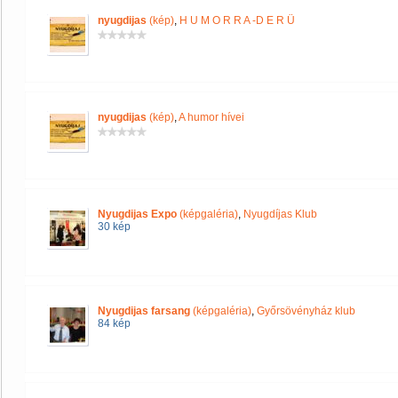
nyugdijas
(kép)
,
H U M O R R A -D E R Ü
nyugdijas
(kép)
,
A humor hívei
Nyugdijas Expo
(képgaléria)
,
Nyugdíjas Klub
30 kép
Nyugdijas farsang
(képgaléria)
,
Győrsövényház klub
84 kép