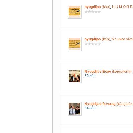
nyugdijas
(kép)
,
H U M O R R 
nyugdijas
(kép)
,
A humor híve
Nyugdijas Expo
(képgaléria)
30 kép
Nyugdijas farsang
(képgaléri
84 kép