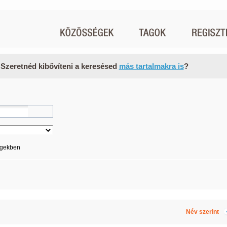
 Szeretnéd kibővíteni a keresésed
más tartalmakra is
?
égekben
Név szerint