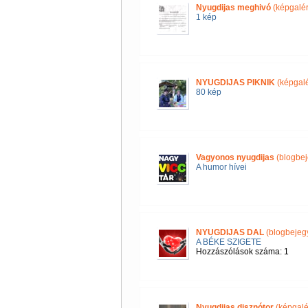
Nyugdijas meghivó
(képgalér
1 kép
NYUGDIJAS PIKNIK
(képgalé
80 kép
Vagyonos nyugdijas
(blogbej
A humor hívei
NYUGDIJAS DAL
(blogbejeg
A BÉKE SZIGETE
Hozzászólások száma: 1
Nyugdijas disznótor
(képgalé