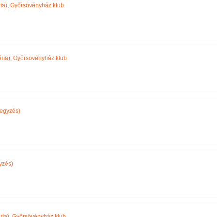
ia)
,
Győrsövényház klub
ria)
,
Győrsövényház klub
egyzés)
yzés)
ria)
,
Győrsövényház klub