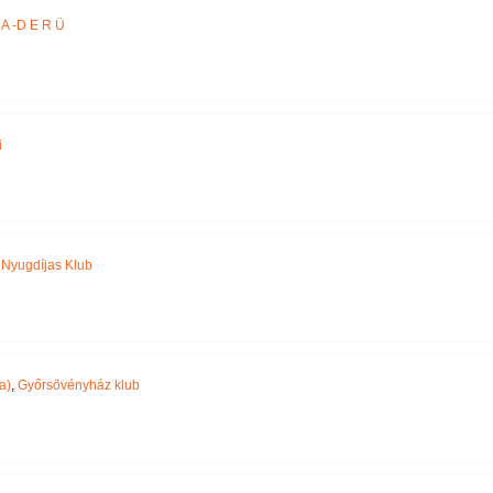
A -D E R Ü
i
,
Nyugdíjas Klub
a)
,
Győrsövényház klub