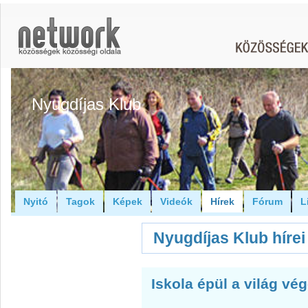
Nyugdíjas Klub
Nyitó
Tagok
Képek
Videók
Hírek
Fórum
L
Nyugdíjas Klub hírei
Iskola épül a világ vé