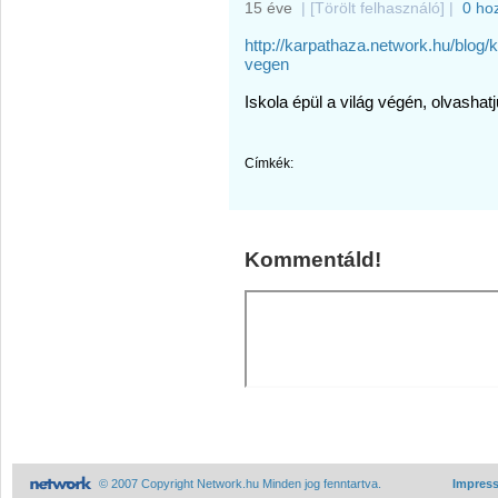
15 éve
|
[Törölt felhasználó]
|
0 ho
http://karpathaza.network.hu/blog/k
vegen
Iskola épül a világ végén, olvashatj
Címkék:
Kommentáld!
© 2007 Copyright Network.hu Minden jog fenntartva.
Impres